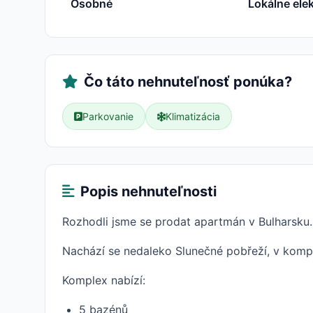
Osobné
Lokálne elek
Čo táto nehnuteľnosť ponúka?
Parkovanie
Klimatizácia
Popis nehnuteľnosti
Rozhodli jsme se prodat apartmán v Bulharsku.
Nachází se nedaleko Slunečné pobřeží, v komp
Komplex nabízí:
5 bazénů