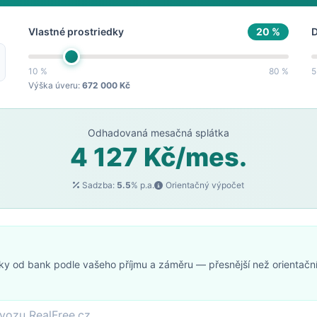
Vlastné prostriedky
20 %
D
10 %
80 %
5
Výška úveru:
672 000 Kč
Odhadovaná mesačná splátka
4 127 Kč/mes.
Sadzba:
5.5
% p.a.
Orientačný výpočet
ky od bank podle vašeho příjmu a záměru — přesnější než orientačn
vozu RealFree.cz.