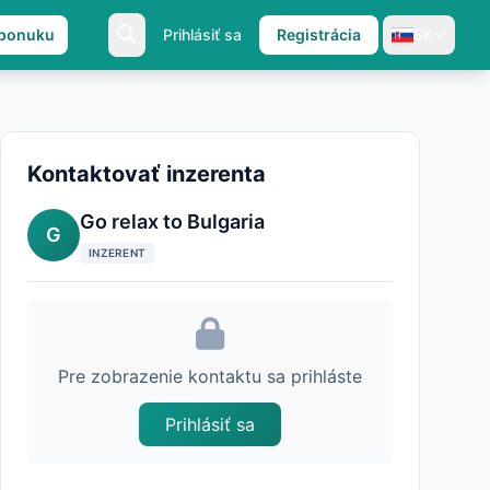
 ponuku
Prihlásiť sa
Registrácia
SK
Kontaktovať inzerenta
Go relax to Bulgaria
G
INZERENT
Pre zobrazenie kontaktu sa prihláste
Prihlásiť sa