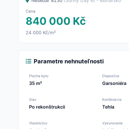
Nesebar 8230
(Sunny Day 6)
- Bulharsko
Cena
840 000 Kč
24 000 Kč/m²
Parametre nehnuteľnosti
Plocha bytu
Dispozícia
35 m²
Garsoniéra
Stav
Konštrukcia
Po rekonštrukcii
Tehla
Vlastníctvo
Vykurovanie