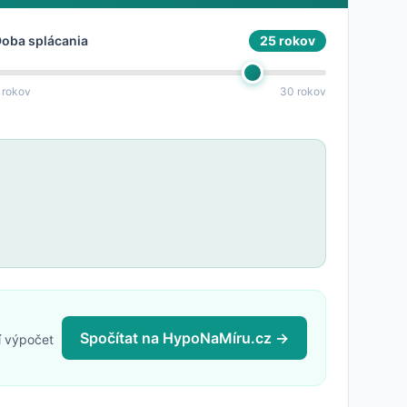
oba splácania
25 rokov
 rokov
30 rokov
Spočítat na HypoNaMíru.cz →
í výpočet