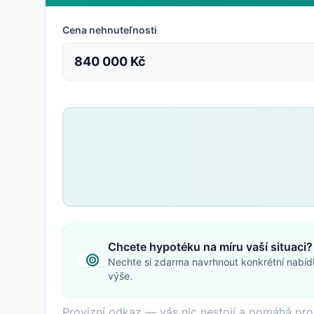
Cena nehnuteľnosti
840 000 Kč
Chcete hypotéku na míru vaší situaci?
Nechte si zdarma navrhnout konkrétní nabíd
výše.
Provizní odkaz — vás nic nestojí a pomáhá pro