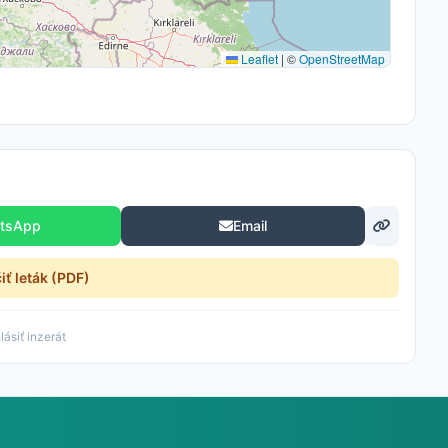
Leaflet
|
©
OpenStreetMap
tsApp
Email
čiť leták (PDF)
ásiť inzerát