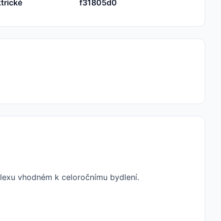
trické
f31805d0
lexu vhodném k celoročnímu bydlení.