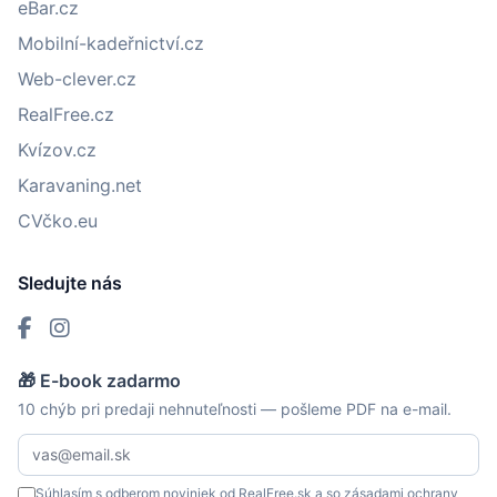
eBar.cz
Mobilní-kadeřnictví.cz
Web-clever.cz
RealFree.cz
Kvízov.cz
Karavaning.net
CVčko.eu
Sledujte nás
🎁 E-book zadarmo
10 chýb pri predaji nehnuteľnosti — pošleme PDF na e-mail.
Súhlasím s odberom noviniek od RealFree.sk a so
zásadami ochrany