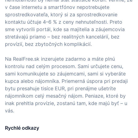
v čase internetu a smartfónov nepotrebujete
sprostredkovateľa, ktorý si za sprostredkovanie
kontaktu účtuje 4–6 % z ceny nehnuteľnosti. Preto
sme vytvorili portál, kde sa majitelia a záujemcovia
stretávajú priamo – bez realitných kancelárií, bez
provízií, bez zbytočných komplikácií.
Na RealFree.sk inzerujete zadarmo a máte plnú
kontrolu nad celým procesom. Sami určujete cenu,
sami komunikujete so záujemcami, sami si vyberáte
kupca alebo nájomníka. Priemerná úspora pri predaji
bytu presahuje tisíce EUR, pri prenájme ušetríte
nájomníkom celý mesačný nájom. Peniaze, ktoré by
inak prehltla provízie, zostanú tam, kde majú byť – u
vás.
Rychlé odkazy