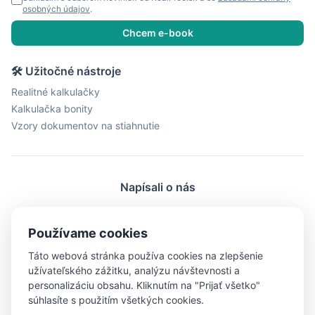
osobných údajov
.
Chcem e-book
🛠 Užitočné nástroje
Realitné kalkulačky
Kalkulačka bonity
Vzory dokumentov na stiahnutie
Napísali o nás
ProŽeny.cz
BydleníDnes.cz
LiveMag.cz
Používame cookies
fman.cz
Men.cz
ProMuze.eu
Táto webová stránka používa cookies na zlepšenie
Objektiv24.cz
iBydleni.cz
Bigg.cz
užívateľského zážitku, analýzu návštevnosti a
personalizáciu obsahu. Kliknutím na "Prijať všetko"
súhlasíte s použitím všetkých cookies.