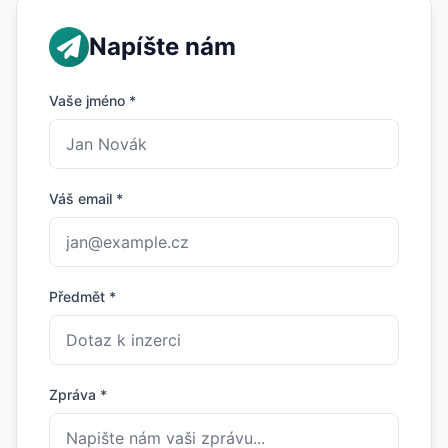
Napíšte nám
Vaše jméno *
Váš email *
Předmět *
Zpráva *