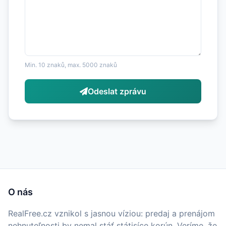
Min. 10 znaků, max. 5000 znaků
Odeslat zprávu
O nás
RealFree.cz vznikol s jasnou víziou: predaj a prenájom
nehnuteľnosti by nemal stáť státisíce korún. Veríme, že