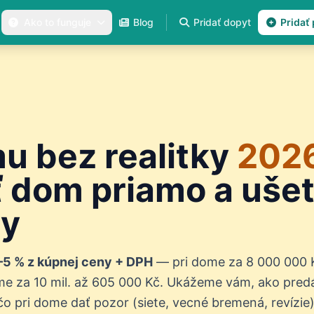
Ako to funguje
Blog
Pridať dopyt
Pridať
u bez realitky
202
 dom priamo a ušetr
ny
–5 % z kúpnej ceny + DPH
— pri dome za 8 000 000 K
me za 10 mil. až 605 000 Kč. Ukážeme vám, ako pred
 pri dome dať pozor (siete, vecné bremená, revízie)