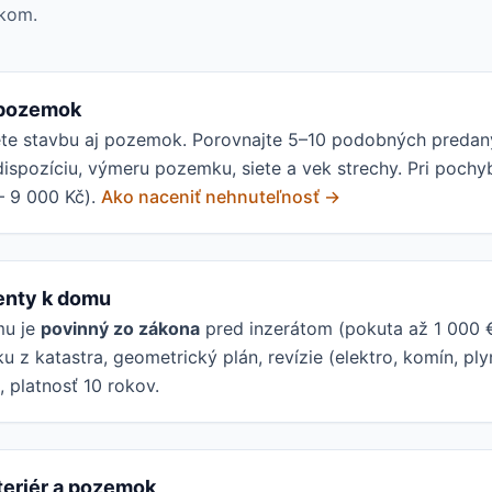
okom.
 pozemok
ete stavbu aj pozemok. Porovnajte 5–10 podobných predan
 dispozíciu, výmeru pozemku, siete a vek strechy. Pri poch
– 9 000 Kč).
Ako naceniť nehnuteľnosť →
enty k domu
mu je
povinný zo zákona
pred inzerátom (pokuta až 1 000 €).
ku z katastra, geometrický plán, revízie (elektro, komín, pl
 platnosť 10 rokov.
nteriér a pozemok