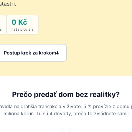
tastri.
0 Kč
e
naša provízia
Postup krok za krokom
Prečo predať dom bez realitky?
vidla najdrahšia transakcia v živote. 5 % provízie z domu 
milióna korún. Tu sú 4 dôvody, prečo to zvládnete sami: