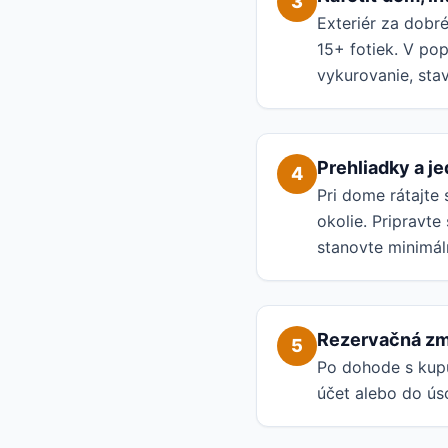
3
Exteriér za dobr
15+ fotiek. V po
vykurovanie, sta
Prehliadky a j
4
Pri dome rátajte
okolie. Pripravte
stanovte minimál
Rezervačná zm
5
Po dohode s kupu
účet alebo do ús