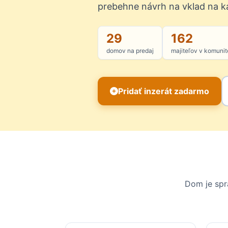
prebehne návrh na vklad na ka
29
162
domov na predaj
majiteľov v komunit
Pridať inzerát zadarmo
Dom je spra