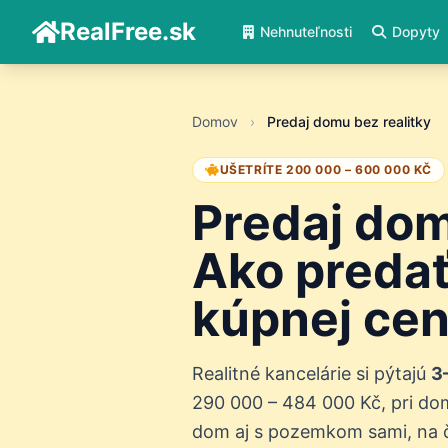
RealFree.sk
Nehnuteľnosti
Dopyty
Domov
›
Predaj domu bez realitky
UŠETRÍTE 200 000 – 600 000 KČ
Predaj dom
Ako predať
kúpnej ce
Realitné kancelárie si pýtajú
3
290 000 – 484 000 Kč, pri do
dom aj s pozemkom sami, na čo