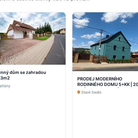
inný dům se zahradou
83m2
PRODEJ MODERNÍHO
RODINNÉHO DOMU 5+KK | 2
raňany
m² | PO KOMPLETNÍ
Staré Sedlo
REKONSTRUKCI | POZEMEK 
m² | STARÉ S