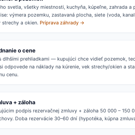
ého svetla, všetky miestnosti, kuchyňa, kúpeľne, zahrada 
pise: výmera pozemku, zastavaná plocha, siete (voda, kanal
v strechy a okien.
Príprava záhrady →
ednanie o cene
 s dlhšími prehliadkami — kupujúci chce vidieť pozemok, te
 si odpovede na náklady na kúrenie, vek strechy/okien a stav
nu cenu.
luva + záloha
júcim podpis rezervačnej zmluvy + záloha 50 000 – 150 0
chovy. Doba rezervácie 30–60 dní (hypotéka, kúpna zmluva,