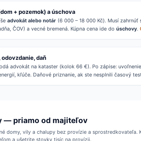
(dom + pozemok) a úschova
íše
advokát alebo notár
(6 000 – 18 000 Kč). Musí zahrnúť
tudňa, ČOV) a vecné bremená. Kúpna cena ide do
úschovy
.
, odovzdanie, daň
odá advokát na kataster (kolok 66 €). Po zápise: uvoľneni
energií, kľúče. Daňové priznanie, ak ste nesplnili časový test
y — priamo od majiteľov
né domy, vily a chalupy bez provízie a sprostredkovateľa.
ľom a ušetrite stovky tisíc na provízii.