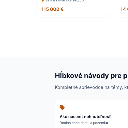
Selice kováčska 916/36
domovom
115 000 €
14
Hĺbkové návody pre 
Kompletné sprievodce na témy, kt
Ako naceniť nehnuteľnosť
Reálna cena domu a pozemku