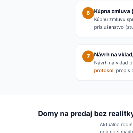
Kúpna zmluva 
6
Kúpnu zmluvu sp
príslušenstvo (s
Návrh na vklad
7
Návrh na vklad p
protokol
, prepis 
Domy na predaj bez realitk
Aktuálne rodin
priamo s majite