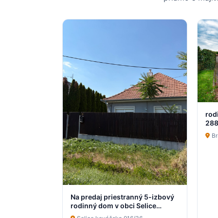
rod
28
B
Na predaj priestranný 5-izbový
rodinný dom v obci Selice
pripravený stať sa vaším novým