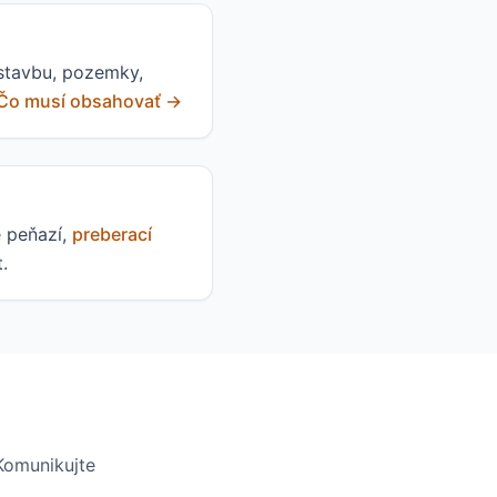
 stavbu, pozemky,
Čo musí obsahovať →
e peňazí,
preberací
.
 Komunikujte