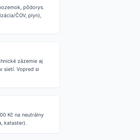
a pozemok, pôdorys.
izácia/ČOV, plyn),
chnické zázemie aj
 sietí. Vopred si
00 Kč na neutrálny
 kataster).