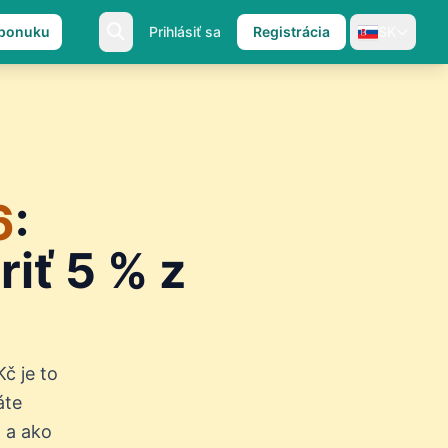
 ponuku
Prihlásiť sa
Registrácia
SK
6
:
iť 5 % z
č je to
áte
 a ako