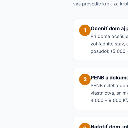
vás prevedie krok za kr
Oceniť dom aj
1
Pri dome oceňuj
zohľadnite stav,
posudok (5 000 
PENB a dokum
2
PENB celého do
vlastníctva, sním
4 000 – 9 000 Kč,
Nafotiť dom, i