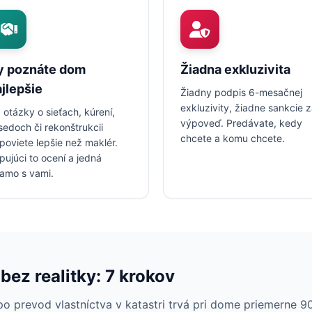
y poznáte dom
Žiadna exkluzivita
jlepšie
Žiadny podpis 6-mesačnej
exkluzivity, žiadne sankcie 
 otázky o sieťach, kúrení,
výpoveď. Predávate, kedy
sedoch či rekonštrukcii
chcete a komu chcete.
poviete lepšie než maklér.
pujúci to ocení a jedná
iamo s vami.
ez realitky: 7 krokov
po prevod vlastníctva v katastri trvá pri dome priemerne 9