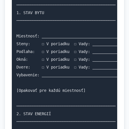
───────────────────────────────────────────

1. STAV BYTU

───────────────────────────────────────────

Miestnosť: __________________________________

Steny:     ☐ V poriadku  ☐ Vady: ___________

Podlaha:   ☐ V poriadku  ☐ Vady: ___________

Okná:      ☐ V poriadku  ☐ Vady: ___________

Dvere:     ☐ V poriadku  ☐ Vady: ___________

Vybavenie: __________________________________

[Opakovať pre každú miestnosť]

───────────────────────────────────────────

2. STAV ENERGIÍ

───────────────────────────────────────────
