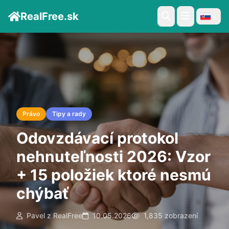
RealFree.sk
Právo
Tipy a rady
Odovzdávací protokol
nehnuteľnosti 2026: Vzor
+ 15 položiek ktoré nesmú
chýbať
Pavel z RealFree
10.05.2026
1,835 zobrazení