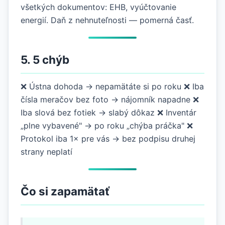
všetkých dokumentov: EHB, vyúčtovanie
energií. Daň z nehnuteľnosti — pomerná časť.
5. 5 chýb
❌ Ústna dohoda → nepamätáte si po roku ❌ Iba
čísla meračov bez foto → nájomník napadne ❌
Iba slová bez fotiek → slabý dôkaz ❌ Inventár
„plne vybavené" → po roku „chýba práčka" ❌
Protokol iba 1× pre vás → bez podpisu druhej
strany neplatí
Čo si zapamätať