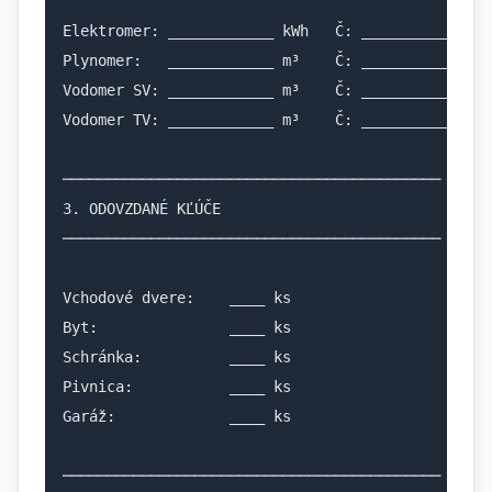
Elektromer: ____________ kWh   Č: __________

Plynomer:   ____________ m³    Č: __________

Vodomer SV: ____________ m³    Č: __________

Vodomer TV: ____________ m³    Č: __________

───────────────────────────────────────────

3. ODOVZDANÉ KĽÚČE

───────────────────────────────────────────

Vchodové dvere:    ____ ks

Byt:               ____ ks

Schránka:          ____ ks

Pivnica:           ____ ks

Garáž:             ____ ks

───────────────────────────────────────────
