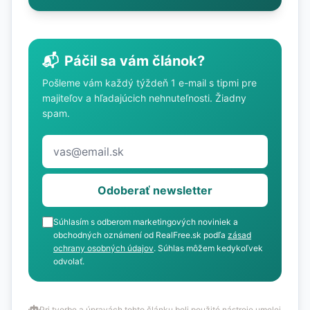
📬
Páčil sa vám článok?
Pošleme vám každý týždeň 1 e-mail s tipmi pre
majiteľov a hľadajúcich nehnuteľnosti. Žiadny
spam.
Odoberať newsletter
Súhlasím s odberom marketingových noviniek a
obchodných oznámení od RealFree.sk podľa
zásad
ochrany osobných údajov
. Súhlas môžem kedykoľvek
odvolať.
Pri tvorbe a úpravách tohto článku boli použité nástroje umelej