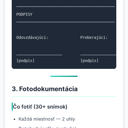
───────────────────────────────────────────

PODPISY

───────────────────────────────────────────

Odovzdávajúci:              Preberajúci:

____________________        ____________________

[podpis]                    [podpis]
3. Fotodokumentácia
Čo fotiť (30+ snímok)
Každá miestnosť — 2 uhly