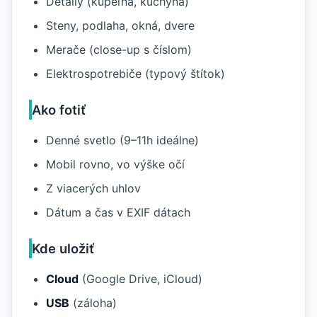
Detaily (kúpeľňa, kuchyňa)
Steny, podlaha, okná, dvere
Merače (close-up s číslom)
Elektrospotrebiče (typový štítok)
Ako fotiť
Denné svetlo (9–11h ideálne)
Mobil rovno, vo výške očí
Z viacerých uhlov
Dátum a čas v EXIF dátach
Kde uložiť
Cloud
(Google Drive, iCloud)
USB
(záloha)