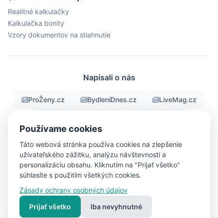
Realitné kalkulačky
Kalkulačka bonity
Vzory dokumentov na stiahnutie
Napísali o nás
ProŽeny.cz
BydleníDnes.cz
LiveMag.cz
fman.cz
Men.cz
ProMuze.eu
Používame cookies
Objektiv24.cz
iBydleni.cz
Bigg.cz
Táto webová stránka používa cookies na zlepšenie
užívateľského zážitku, analýzu návštevnosti a
personalizáciu obsahu. Kliknutím na "Prijať všetko"
súhlasíte s použitím všetkých cookies.
© 2026 RealFree.sk - Všetky práva vyhradené
Zásady ochrany osobných údajov
Nastavenia
Vytvorené s ❤ pre lepšie bývanie | Vytvoril
cookies
Pavel Jirouš
Prijať všetko
Iba nevyhnutné