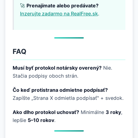
🚀
Prenajímate alebo predávate?
Inzerujte zadarmo na RealFree.sk
.
FAQ
Musí byť protokol notársky overený?
Nie.
Stačia podpisy oboch strán.
Čo keď protistrana odmietne podpísať?
Zapíšte „Strana X odmietla podpísať" + svedok.
Ako dlho protokol uchovať?
Minimálne
3 roky
,
lepšie
5–10 rokov
.