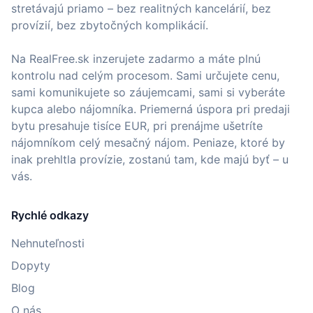
stretávajú priamo – bez realitných kancelárií, bez
provízií, bez zbytočných komplikácií.
Na RealFree.sk inzerujete zadarmo a máte plnú
kontrolu nad celým procesom. Sami určujete cenu,
sami komunikujete so záujemcami, sami si vyberáte
kupca alebo nájomníka. Priemerná úspora pri predaji
bytu presahuje tisíce EUR, pri prenájme ušetríte
nájomníkom celý mesačný nájom. Peniaze, ktoré by
inak prehltla provízie, zostanú tam, kde majú byť – u
vás.
Rychlé odkazy
Nehnuteľnosti
Dopyty
Blog
O nás