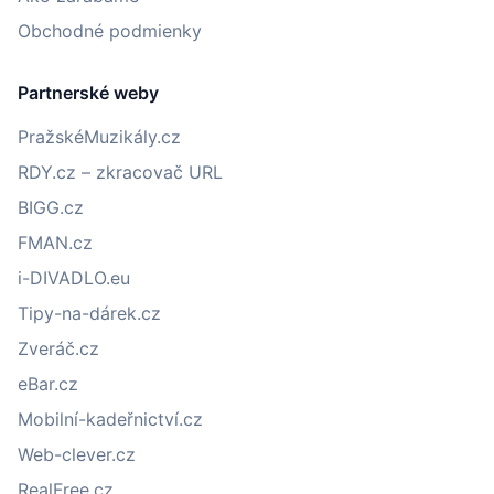
Obchodné podmienky
Partnerské weby
PražskéMuzikály.cz
RDY.cz – zkracovač URL
BIGG.cz
FMAN.cz
i-DIVADLO.eu
Tipy-na-dárek.cz
Zveráč.cz
eBar.cz
Mobilní-kadeřnictví.cz
Web-clever.cz
RealFree.cz