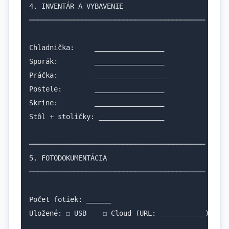
4. INVENTÁR A VYBAVENIE

───────────────────────────────────────────

Chladnička:     _________________

Sporák:         _________________

Práčka:         _________________

Postele:        _________________

Skrine:         _________________

Stôl + stoličky: ________________

───────────────────────────────────────────

5. FOTODOKUMENTÁCIA

───────────────────────────────────────────

Počet fotiek: ______

Uložené: ☐ USB    ☐ Cloud (URL: ___________)
