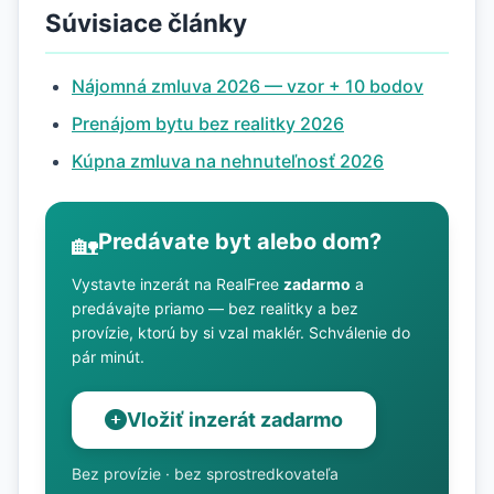
Súvisiace články
Nájomná zmluva 2026 — vzor + 10 bodov
Prenájom bytu bez realitky 2026
Kúpna zmluva na nehnuteľnosť 2026
Predávate byt alebo dom?
🏡
Vystavte inzerát na RealFree
zadarmo
a
predávajte priamo — bez realitky a bez
provízie, ktorú by si vzal maklér. Schválenie do
pár minút.
Vložiť inzerát zadarmo
Bez provízie · bez sprostredkovateľa