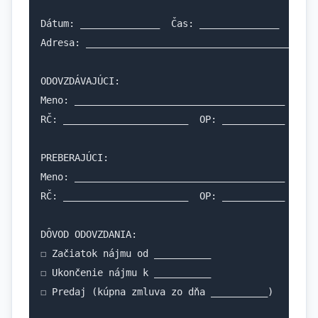
Dátum: ______________  Čas: ______________

Adresa: ____________________________________

ODOVZDÁVAJÚCI:

Meno: _____________________________________

RČ: ______________________  OP: ___________

PREBERAJÚCI:

Meno: _____________________________________

RČ: ______________________  OP: ___________

DÔVOD ODOVZDANIA:

☐ Začiatok nájmu od __________

☐ Ukončenie nájmu k __________

☐ Predaj (kúpna zmluva zo dňa __________)
