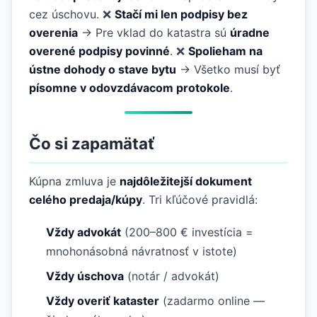
cez úschovu. ❌
Stačí mi len podpisy bez
overenia
→ Pre vklad do katastra sú
úradne
overené podpisy povinné
. ❌
Spolieham na
ústne dohody o stave bytu
→ Všetko musí byť
písomne v odovzdávacom protokole
.
Čo si zapamätať
Kúpna zmluva je
najdôležitejší dokument
celého predaja/kúpy
. Tri kľúčové pravidlá:
Vždy advokát
(200–800 € investícia =
mnohonásobná návratnosť v istote)
Vždy úschova
(notár / advokát)
Vždy overiť kataster
(zadarmo online —