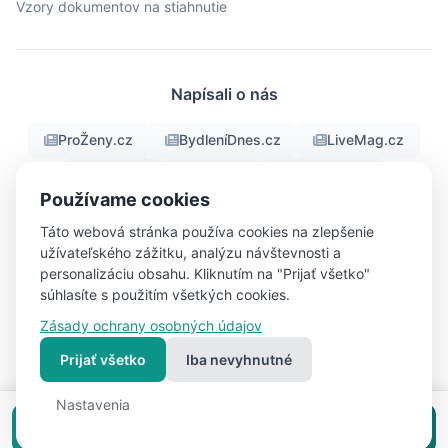
Vzory dokumentov na stiahnutie
Napísali o nás
ProŽeny.cz
BydleníDnes.cz
LiveMag.cz
fman.cz
Men.cz
ProMuze.eu
Používame cookies
Objektiv24.cz
iBydleni.cz
Bigg.cz
Táto webová stránka používa cookies na zlepšenie
užívateľského zážitku, analýzu návštevnosti a
personalizáciu obsahu. Kliknutím na "Prijať všetko"
súhlasíte s použitím všetkých cookies.
© 2026 RealFree.sk - Všetky práva vyhradené
Zásady ochrany osobných údajov
Nastavenia
Vytvorené s ❤ pre lepšie bývanie | Vytvoril
cookies
Pavel Jirouš
Prijať všetko
Iba nevyhnutné
Nastavenia
Vložiť inzerát zadarmo