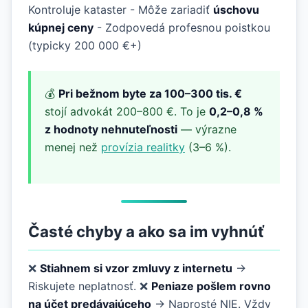
Kontroluje kataster - Môže zariadiť
úschovu
kúpnej ceny
- Zodpovedá profesnou poistkou
(typicky 200 000 €+)
💰
Pri bežnom byte za 100–300 tis. €
stojí advokát 200–800 €. To je
0,2–0,8 %
z hodnoty nehnuteľnosti
— výrazne
menej než
provízia realitky
(3–6 %).
Časté chyby a ako sa im vyhnúť
❌
Stiahnem si vzor zmluvy z internetu
→
Riskujete neplatnosť. ❌
Peniaze pošlem rovno
na účet predávajúceho
→ Naprosté NIE. Vždy