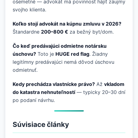
ošemetné — advokát má povinnosť hájiť záujmy
svojho klienta.
Koľko stojí advokát na kúpnu zmluvu v 2026?
Štandardne
200–800 €
za bežný byt/dom.
Čo keď predávajúci odmietne notársku
úschovu?
Toto je
HUGE red flag
. Žiadny
legitímny predávajúci nemá dôvod úschovu
odmietnuť.
Kedy prechádza vlastnícke právo?
Až
vkladom
do katastra nehnuteľností
— typicky 20–30 dní
po podaní návrhu.
Súvisiace články