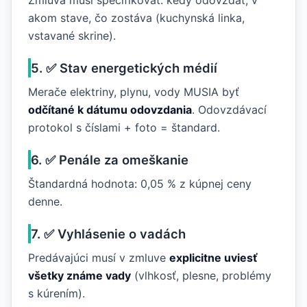
Zmluva musí špecifikovať: kedy odovzdať, v
akom stave, čo zostáva (kuchynská linka,
vstavané skrine).
5. ✅ Stav energetických médií
Merače elektriny, plynu, vody MUSIA byť
odčítané k dátumu odovzdania
. Odovzdávací
protokol s číslami + foto = štandard.
6. ✅ Penále za omeškanie
Štandardná hodnota: 0,05 % z kúpnej ceny
denne.
7. ✅ Vyhlásenie o vadách
Predávajúci musí v zmluve
explicitne uviesť
všetky známe vady
(vlhkosť, plesne, problémy
s kúrením).