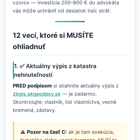
vzorov — investícia 200–800 € do advokáta
vás môže uchrániť od desiatok tisíc strát.
12 vecí, ktoré si MUSÍTE
ohliadnuť
1. ✅ Aktuálny výpis z katastra
nehnuteľností
PRED podpisom
si stiahnite aktuálny výpis z
zbgis.skgeodesy.sk
— je zadarmo.
Skontrolujte: vlastník, list vlastníctva, vecné
bremená, zástavy.
⚠️
Pozor na časť C:
ak je tam exekúcia,