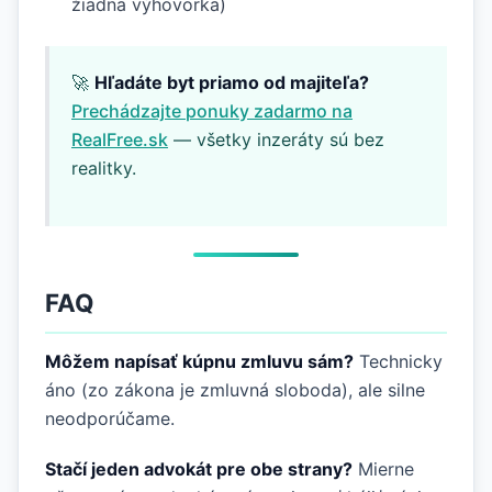
žiadna výhovorka)
🚀
Hľadáte byt priamo od majiteľa?
Prechádzajte ponuky zadarmo na
RealFree.sk
— všetky inzeráty sú bez
realitky.
FAQ
Môžem napísať kúpnu zmluvu sám?
Technicky
áno (zo zákona je zmluvná sloboda), ale silne
neodporúčame.
Stačí jeden advokát pre obe strany?
Mierne