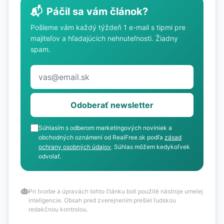
📬
Páčil sa vám článok?
Pošleme vám každý týždeň 1 e-mail s tipmi pre
majiteľov a hľadajúcich nehnuteľnosti. Žiadny
spam.
Odoberať newsletter
Súhlasím s odberom marketingových noviniek a
obchodných oznámení od RealFree.sk podľa
zásad
ochrany osobných údajov
. Súhlas môžem kedykoľvek
odvolať.
Pri tvorbe a úpravách tohto článku boli použité nástroje umelej
inteligencie. Obsah pred zverejnením prešiel ľudskou
redakčnou kontrolou.