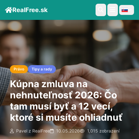
RealFree.sk
Právo
Tipy a rady
Kúpna zmluva na
nehnuteľnosť 2026: Čo
tam musí byť a 12 vecí,
ktoré si musíte ohliadnuť
Pavel z RealFree
10.05.2026
1,015 zobrazení