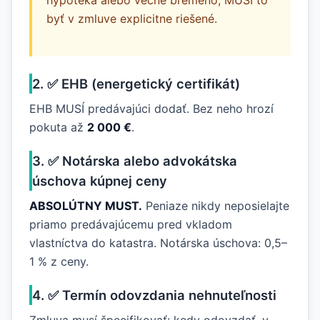
hypotéka alebo vecné bremeno, MUSÍ to
byť v zmluve explicitne riešené.
2. ✅ EHB (energetický certifikát)
EHB MUSÍ predávajúci dodať. Bez neho hrozí
pokuta až
2 000 €
.
3. ✅ Notárska alebo advokátska
úschova kúpnej ceny
ABSOLÚTNY MUST.
Peniaze nikdy neposielajte
priamo predávajúcemu pred vkladom
vlastníctva do katastra. Notárska úschova: 0,5–
1 % z ceny.
4. ✅ Termín odovzdania nehnuteľnosti