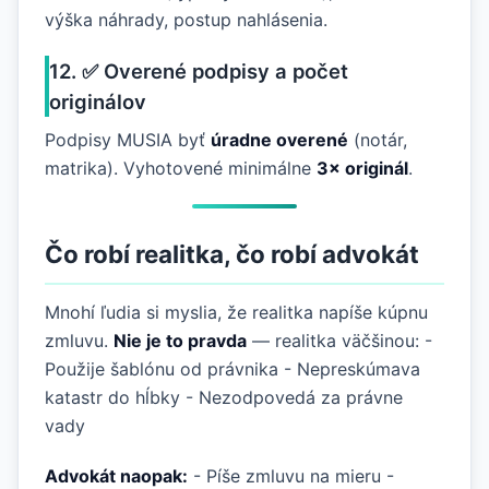
výška náhrady, postup nahlásenia.
12. ✅ Overené podpisy a počet
originálov
Podpisy MUSIA byť
úradne overené
(notár,
matrika). Vyhotovené minimálne
3× originál
.
Čo robí realitka, čo robí advokát
Mnohí ľudia si myslia, že realitka napíše kúpnu
zmluvu.
Nie je to pravda
— realitka väčšinou: -
Použije šablónu od právnika - Nepreskúmava
katastr do hĺbky - Nezodpovedá za právne
vady
Advokát naopak:
- Píše zmluvu na mieru -