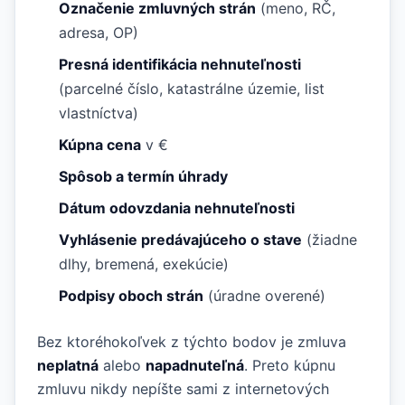
Označenie zmluvných strán
(meno, RČ,
adresa, OP)
Presná identifikácia nehnuteľnosti
(parcelné číslo, katastrálne územie, list
vlastníctva)
Kúpna cena
v €
Spôsob a termín úhrady
Dátum odovzdania nehnuteľnosti
Vyhlásenie predávajúceho o stave
(žiadne
dlhy, bremená, exekúcie)
Podpisy oboch strán
(úradne overené)
Bez ktoréhokoľvek z týchto bodov je zmluva
neplatná
alebo
napadnuteľná
. Preto kúpnu
zmluvu nikdy nepíšte sami z internetových