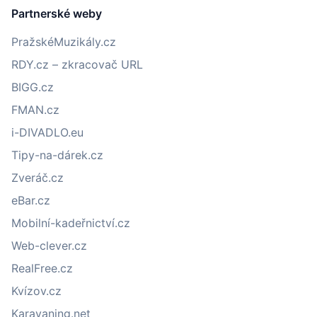
Partnerské weby
PražskéMuzikály.cz
RDY.cz – zkracovač URL
BIGG.cz
FMAN.cz
i-DIVADLO.eu
Tipy-na-dárek.cz
Zveráč.cz
eBar.cz
Mobilní-kadeřnictví.cz
Web-clever.cz
RealFree.cz
Kvízov.cz
Karavaning.net