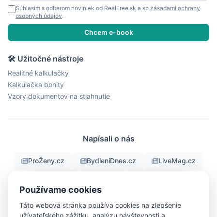
Súhlasím s odberom noviniek od RealFree.sk a so
zásadami ochrany
osobných údajov
.
Chcem e-book
🛠 Užitočné nástroje
Realitné kalkulačky
Kalkulačka bonity
Vzory dokumentov na stiahnutie
Napísali o nás
ProŽeny.cz
BydleníDnes.cz
LiveMag.cz
fman.cz
Men.cz
ProMuze.eu
Používame cookies
Objektiv24.cz
iBydleni.cz
Bigg.cz
Táto webová stránka používa cookies na zlepšenie
užívateľského zážitku, analýzu návštevnosti a