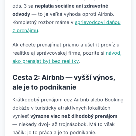
ods. 3 sa
neplatia sociálne ani zdravotné
odvody
— to je veľká výhoda oproti Airbnb.
Kompletný rozbor máme v
sprievodcovi daňou
z prenájmu
.
Ak chcete prenajímať priamo a ušetriť províziu
realitke aj správcovskej firme, pozrite si
návod,
ako prenajať byt bez realitky
.
Cesta 2: Airbnb — vyšší výnos,
ale je to podnikanie
Krátkodobý prenájom cez Airbnb alebo Booking
dokáže v turisticky atraktívnych lokalitách
vyniesť
výrazne viac než dlhodobý prenájom
— niekedy dvoj- až trojnásobok. Má to však
háčik: je to práca a je to podnikanie.