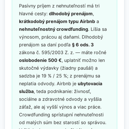
Pasívny príjem z nehnuteľností má tri
hlavné cesty:
dlhodobý prenájom
,
krátkodobý prenájom typu Airbnb
a
nehnuteľnostný crowdfunding
. Líšia sa
výnosom, prácou aj daňami. Dlhodobý
prenájom sa daní podľa
§ 6 ods. 3
zákona č. 595/2003 Z. z. — máte ročné
oslobodenie 500 €
, uplatniť možno len
skutočné výdavky (žiadny paušál) a
sadzba je 19 % / 25 %; z prenájmu sa
neplatia odvody. Airbnb je
ubytovacia
služba
, teda podnikanie: živnosť,
sociálne a zdravotné odvody a vyššia
záťaž, ale aj vyšší výnos a viac práce.
Crowdfunding sprístupní nehnuteľnosti
od malých súm bez starostí so správou.