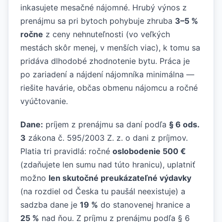
inkasujete mesačné nájomné. Hrubý výnos z
prenájmu sa pri bytoch pohybuje zhruba
3–5 %
ročne
z ceny nehnuteľnosti (vo veľkých
mestách skôr menej, v menších viac), k tomu sa
pridáva dlhodobé zhodnotenie bytu. Práca je
po zariadení a nájdení nájomníka minimálna —
riešite havárie, občas obmenu nájomcu a ročné
vyúčtovanie.
Dane:
príjem z prenájmu sa daní podľa
§ 6 ods.
3
zákona č. 595/2003 Z. z. o dani z príjmov.
Platia tri pravidlá: ročné
oslobodenie 500 €
(zdaňujete len sumu nad túto hranicu), uplatniť
možno
len skutočné preukázateľné výdavky
(na rozdiel od Česka tu paušál neexistuje) a
sadzba dane je
19 %
do stanovenej hranice a
25 %
nad ňou. Z príjmu z prenájmu podľa § 6