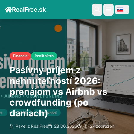
RealFree.sk
Financie
Realitní trh
Pasívny príjem z
nehnuteľností 2026:
prenájom vs Airbnb vs
crowdfunding (po
daniach)
Pavel z RealFree
28.06.2026
1,727 zobrazení