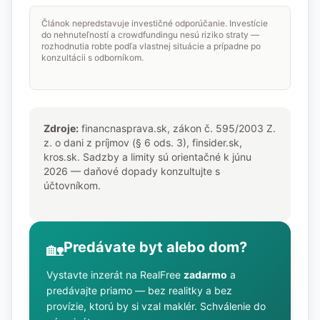
Článok nepredstavuje investičné odporúčanie. Investície
do nehnuteľností a crowdfundingu nesú riziko straty —
rozhodnutia robte podľa vlastnej situácie a prípadne po
konzultácii s odborníkom.
Zdroje:
financnasprava.sk, zákon č. 595/2003 Z.
z. o dani z príjmov (§ 6 ods. 3), finsider.sk,
kros.sk. Sadzby a limity sú orientačné k júnu
2026 — daňové dopady konzultujte s
účtovníkom.
Predávate byt alebo dom?
🏡
Vystavte inzerát na RealFree
zadarmo
a
predávajte priamo — bez realitky a bez
provízie, ktorú by si vzal maklér. Schválenie do