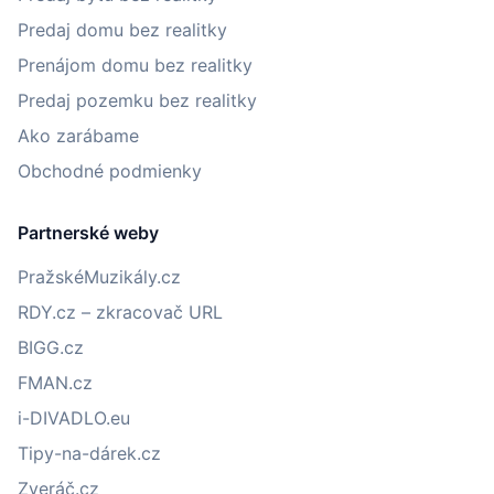
Predaj domu bez realitky
Prenájom domu bez realitky
Predaj pozemku bez realitky
Ako zarábame
Obchodné podmienky
Partnerské weby
PražskéMuzikály.cz
RDY.cz – zkracovač URL
BIGG.cz
FMAN.cz
i-DIVADLO.eu
Tipy-na-dárek.cz
Zveráč.cz