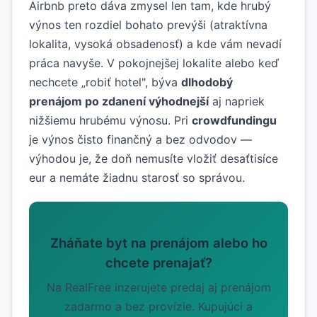
Airbnb preto dáva zmysel len tam, kde hrubý
výnos ten rozdiel bohato prevýši (atraktívna
lokalita, vysoká obsadenosť) a kde vám nevadí
práca navyše. V pokojnejšej lokalite alebo keď
nechcete „robiť hotel", býva
dlhodobý
prenájom po zdanení výhodnejší
aj napriek
nižšiemu hrubému výnosu. Pri
crowdfundingu
je výnos čisto finančný a bez odvodov —
výhodou je, že doň nemusíte vložiť desaťtisíce
eur a nemáte žiadnu starosť so správou.
Zháňate byt na prenájom alebo ho
chcete prenajať?
Na RealFree inzerujete predaj aj prenájom
zadarmo a bez provízie. Kupujúci a