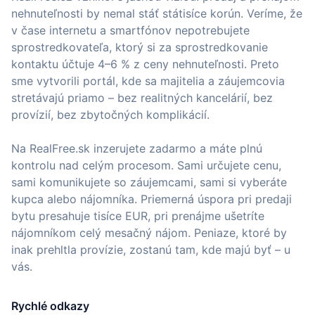
nehnuteľnosti by nemal stáť státisíce korún. Veríme, že
v čase internetu a smartfónov nepotrebujete
sprostredkovateľa, ktorý si za sprostredkovanie
kontaktu účtuje 4–6 % z ceny nehnuteľnosti. Preto
sme vytvorili portál, kde sa majitelia a záujemcovia
stretávajú priamo – bez realitných kancelárií, bez
provízií, bez zbytočných komplikácií.
Na RealFree.sk inzerujete zadarmo a máte plnú
kontrolu nad celým procesom. Sami určujete cenu,
sami komunikujete so záujemcami, sami si vyberáte
kupca alebo nájomníka. Priemerná úspora pri predaji
bytu presahuje tisíce EUR, pri prenájme ušetríte
nájomníkom celý mesačný nájom. Peniaze, ktoré by
inak prehltla provízie, zostanú tam, kde majú byť – u
vás.
Rychlé odkazy