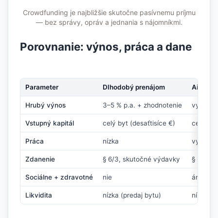
Crowdfunding je najbližšie skutočne pasívnemu príjmu
— bez správy, opráv a jednania s nájomníkmi.
Porovnanie: výnos, práca a dane
Parameter
Dlhodobý prenájom
Airbnb
Hrubý výnos
3–5 % p.a. + zhodnotenie
vyšší, k
Vstupný kapitál
celý byt (desaťtisíce €)
celý byt
Práca
nízka
vysoká (
Zdanenie
§ 6/3, skutočné výdavky
§ 6/1 po
Sociálne + zdravotné
nie
áno
Likvidita
nízka (predaj bytu)
nízka