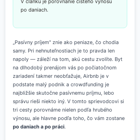
V článku je porovnanie čistého výnosu
po daniach.
„Pasívny príjem" znie ako peniaze, čo chodia
samy. Pri nehnuteľnostiach je to pravda len
napoly — záleží na tom, akú cestu zvolíte. Byt
na dlhodobý prenájom vás po počiatočnom
zariadení takmer neobťažuje, Airbnb je v
podstate malý podnik a crowdfunding je
najbližšie skutočne pasívnemu príjmu, lebo
správu rieši niekto iný. V tomto sprievodcovi si
tri cesty porovnáme nielen podľa hrubého
výnosu, ale hlavne podľa toho, čo vám zostane
po daniach a po práci
.