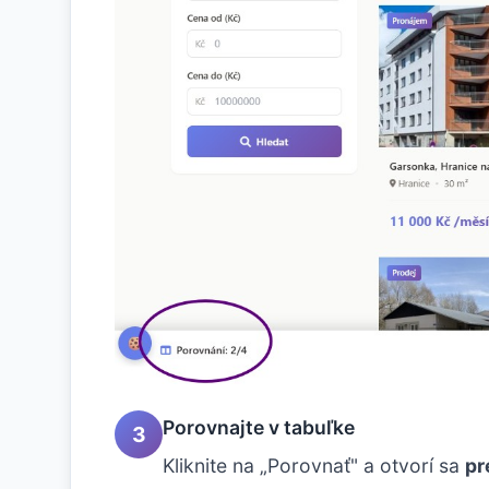
Porovnajte v tabuľke
3
Kliknite na „Porovnať" a otvorí sa
pr