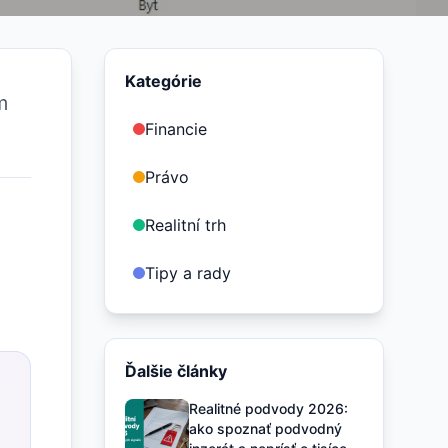
Kategórie
m
Financie
Právo
Realitní trh
Tipy a rady
Ďalšie články
Realitné podvody 2026:
ako spoznať podvodný