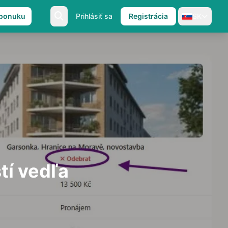
 ponuku
Prihlásiť sa
Registrácia
SK
tí vedľa