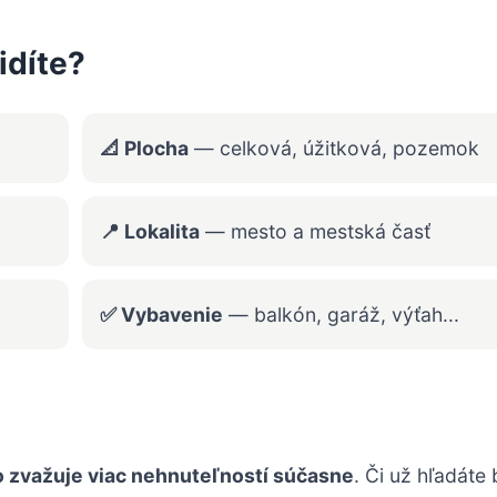
idíte?
📐 Plocha
— celková, úžitková, pozemok
📍 Lokalita
— mesto a mestská časť
✅ Vybavenie
— balkón, garáž, výťah...
 zvažuje viac nehnuteľností súčasne
. Či už hľadáte 