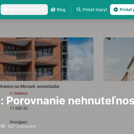
Ako to funguje
Blog
Pridať dopyt
Pridať
: Porovnanie nehnuteľnos
6
927 zobrazení