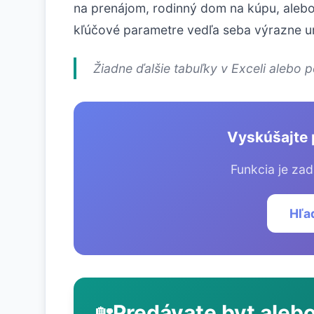
na prenájom, rodinný dom na kúpu, alebo 
kľúčové parametre vedľa seba výrazne ur
Žiadne ďalšie tabuľky v Exceli alebo 
Vyskúšajte 
Funkcia je zad
Hľa
Predávate byt aleb
🏡