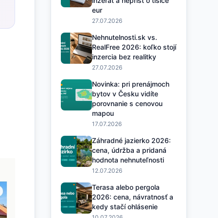
inzerát a neprísť o tisíce
eur
27.07.2026
Nehnutelnosti.sk vs.
RealFree 2026: koľko stojí
inzercia bez realitky
27.07.2026
Novinka: pri prenájmoch
bytov v Česku vidíte
porovnanie s cenovou
mapou
17.07.2026
Záhradné jazierko 2026:
cena, údržba a pridaná
hodnota nehnuteľnosti
12.07.2026
Terasa alebo pergola
2026: cena, návratnosť a
kedy stačí ohlásenie
10.07.2026