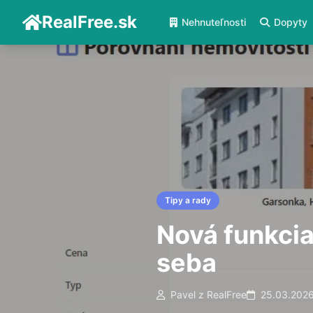
RealFree.sk
Nehnuteľnosti
Dopyty
Tipy a rady
Nová funkcia
seba
Pavel z RealFree
25.03.202