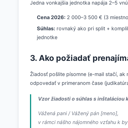
Jedna vonkajšia jednotka napája 2–5 vnú
Cena 2026:
2 000–3 500 € (3 miestno
Súhlas:
rovnaký ako pri split + kompli
jednotke
3. Ako požiadať prenajím
Žiadosť pošlite písomne (e-mail stačí, a
odpovedať v primeranom čase (judikatúr
Vzor žiadosti o súhlas s inštaláciou 
Vážená pani / Vážený pán [meno],
v rámci nášho nájomného vzťahu k bytu