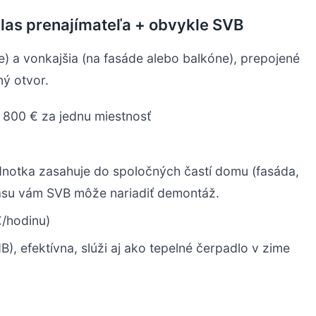
úhlas prenajímateľa + obvykle SVB
) a vonkajšia (na fasáde alebo balkóne), prepojené
ý otvor.
 800 € za jednu miestnosť
dnotka zasahuje do spoločných častí domu (fasáda,
lasu vám SVB môže nariadiť demontáž.
/hodinu)
), efektívna, slúži aj ako tepelné čerpadlo v zime