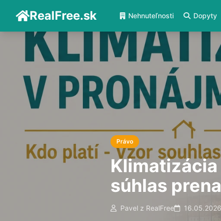
RealFree.sk
Nehnuteľnosti
Dopyty
Právo
Klimatizácia
súhlas prena
Pavel z RealFree
16.05.202