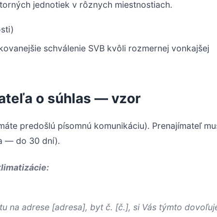
torných jednotiek v rôznych miestnostiach.
sti)
kovanejšie schválenie SVB kvôli rozmernej vonkajšej
ateľa o súhlas — vzor
k máte predošlú písomnú komunikáciu). Prenajímateľ mu
a — do 30 dní).
klimatizácie:
 na adrese [adresa], byt č. [č.], si Vás týmto dovoľu