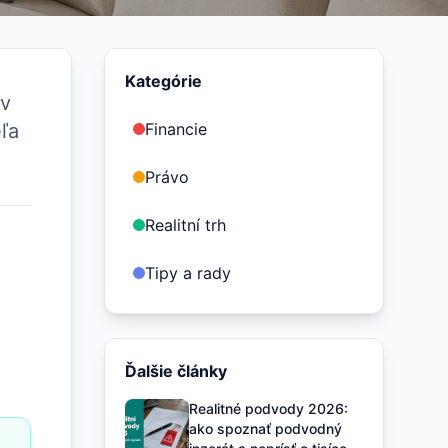
Kategórie
 v
eľa
Financie
Právo
Realitní trh
Tipy a rady
Ďalšie články
Realitné podvody 2026:
ako spoznať podvodný