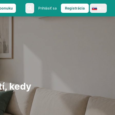
 ponuku
Prihlásiť sa
Registrácia
SK
í, kedy