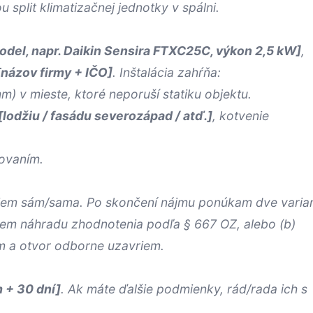
 split klimatizačnej jednotky v spálni.
odel, napr. Daikin Sensira FTXC25C, výkon 2,5 kW]
,
[názov firmy + IČO]
. Inštalácia zahŕňa:
m) v mieste, ktoré neporuší statiku objektu.
[lodžiu / fasádu severozápad / atď.]
, kotvenie
movaním.
iem sám/sama. Po skončení nájmu ponúkam dve varian
jem náhradu zhodnotenia podľa § 667 OZ, alebo (b)
m a otvor odborne uzavriem.
 + 30 dní]
. Ak máte ďalšie podmienky, rád/rada ich s