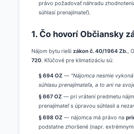
právo požadovať náhradu zhodnotenia 
súhlasí prenajímateľ).
1. Čo hovorí Občiansky 
Nájom bytu rieši
zákon č. 40/1964 Zb.
, 
720
. Kľúčové pre klimatizáciu sú:
§ 694 OZ
—
"Nájomca nesmie vykonáv
súhlasu prenajímateľa, a to ani na svoj
§ 667 OZ
— pri vrátení predmetu náj
prenajímateľ s úpravou súhlasil a nezav
§ 698 OZ
— nájomca má právo na
pr
podstatne zhoršené (napr. extrémnym