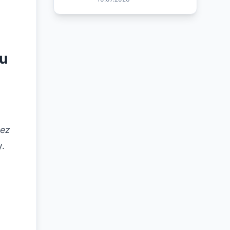
cu
bez
y.