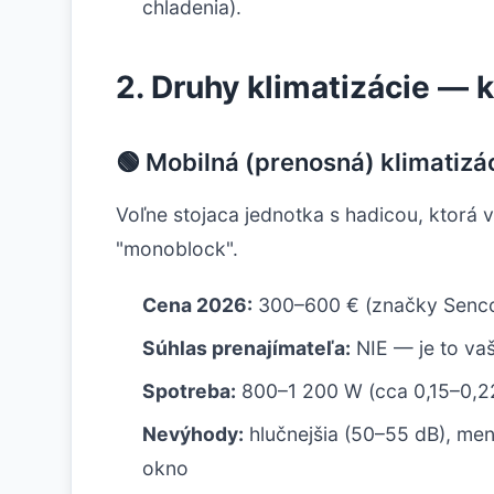
chladenia).
2. Druhy klimatizácie — 
🟢 Mobilná (prenosná) klimatizá
Voľne stojaca jednotka s hadicou, ktorá
"monoblock".
Cena 2026:
300–600 € (značky Sencor
Súhlas prenajímateľa:
NIE — je to va
Spotreba:
800–1 200 W (cca 0,15–0,22 
Nevýhody:
hlučnejšia (50–55 dB), men
okno