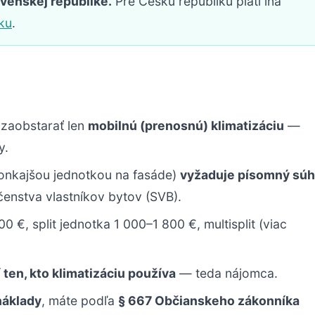
ovenskej republike.
Pre Českú republiku platí iná
nku
.
 zaobstarať len
mobilnú (prenosnú) klimatizáciu
—
y.
onkajšou jednotkou na fasáde)
vyžaduje písomný súh
čenstva vlastníkov bytov (SVB).
 €, split jednotka 1 000–1 800 €, multisplit (viac
 ten, kto klimatizáciu používa
— teda nájomca.
 náklady
, máte podľa
§ 667 Občianskeho zákonníka