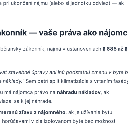
pri ukončení nájmu (alebo si jednotku odviezť — ak
zákonník — vaše práva ako nájom
Občiansky zákonník, najmä v ustanoveniach
§ 685 až §
ať stavebné úpravy ani inú podstatnú zmenu v byte 
e náklady."
Sem patrí split klimatizácia s vŕtaním fasád
mu má nájomca právo na
náhradu nákladov
, ak
iazal sa k jej náhrade.
imeranú zľavu z nájomného
, ak je užívanie bytu
i horúčavami v zle izolovanom byte bez možnosti