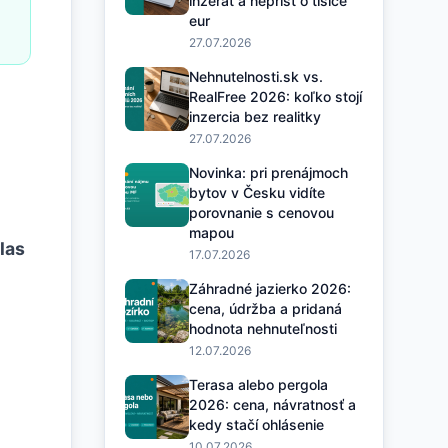
inzerát a neprísť o tisíce
eur
27.07.2026
Nehnutelnosti.sk vs.
RealFree 2026: koľko stojí
inzercia bez realitky
27.07.2026
Novinka: pri prenájmoch
bytov v Česku vidíte
porovnanie s cenovou
mapou
las
17.07.2026
Záhradné jazierko 2026:
cena, údržba a pridaná
hodnota nehnuteľnosti
12.07.2026
Terasa alebo pergola
2026: cena, návratnosť a
kedy stačí ohlásenie
10.07.2026