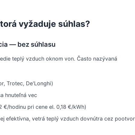
ktorá vyžaduje súhlas?
cia — bez súhlasu
 vedie teplý vzduch oknom von. Často nazývaná
, Trotec, De'Longhi)
ša hnuteľná vec
€/hodinu pri cene el. 0,18 €/kWh)
ej efektívna, vetrá teplý vzduch dovnútra cez pootvo