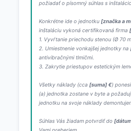
požiadať o písomný súhlas s inštaláciou
Konkrétne ide o jednotku
[značka a m
inštaláciu vykoná certifikovaná firma
1. Vyvŕtanie priechodu stenou (Ø 70 m
2. Umiestnenie vonkajšej jednotky na
antivibračnými tlmičmi.
3. Zakrytie priestupov estetickým le
Všetky náklady (cca
[suma] €
) pones
(a) jednotka zostane v byte a požadu
jednotku na svoje náklady demontuje
Súhlas Vás žiadam potvrdiť do
[dátum
Vami preberiem.