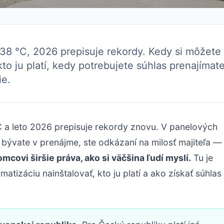
38 °C, 2026 prepisuje rekordy. Kedy si môžete
kto ju platí, kedy potrebujete súhlas prenajímat
ie.
C a leto 2026 prepisuje rekordy znovu. V panelových
ď bývate v prenájme, ste odkázaní na milosť majiteľa —
covi širšie práva, ako si väčšina ľudí myslí.
Tu je
atizáciu nainštalovať, kto ju platí a ako získať súhlas