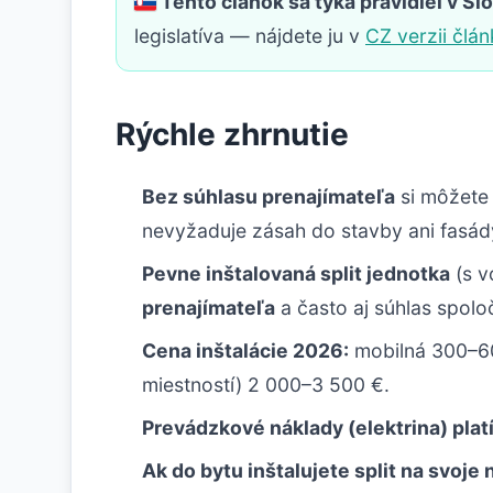
Tento článok sa týka pravidiel v Sl
legislatíva — nájdete ju v
CZ verzii člá
Rýchle zhrnutie
Bez súhlasu prenajímateľa
si môžete
nevyžaduje zásah do stavby ani fasád
Pevne inštalovaná split jednotka
(s v
prenajímateľa
a často aj súhlas spolo
Cena inštalácie 2026:
mobilná 300–600
miestností) 2 000–3 500 €.
Prevádzkové náklady (elektrina) platí
Ak do bytu inštalujete split na svoje