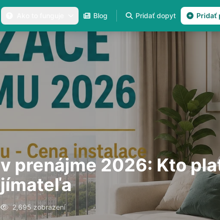
Ako to funguje
Blog
Pridať dopyt
Pridať
 v prenájme 2026: Kto plat
jímateľa
6
2,695 zobrazení