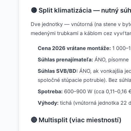
🟡 Split klimatizácia — nutný s
Dve jednotky — vnútorná (na stene v byte
medenými trubkami a káblom cez vyvŕtan
Cena 2026 vrátane montáže:
1 000–1
Súhlas prenajímateľa:
ÁNO, písomne
Súhlas SVB/BD:
ÁNO, ak vonkajšia je
spoločné stúpacie potrubie). Bez súh
Spotreba:
600–900 W (cca 0,11–0,16 €
Výhody:
tichá (vnútorná jednotka 22 dB
🔴 Multisplit (viac miestností)