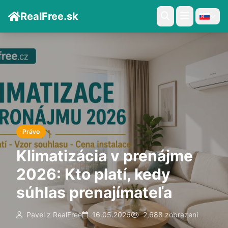
RealFree.sk
Právo
Klimatizácia v prenájme
2026: Kto platí, kedy
súhlas prenajímateľa
Pavel z RealFree
16.05.2026
2,688 zobrazení