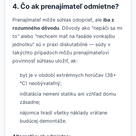
4. Čo ak prenajímateľ odmietne?
Prenajímateľ môže súhlas odoprieť, ale
iba z
rozumného dôvodu
. Dôvody ako "nepáči sa mi
to" alebo "nechcem mať na fasáde vonkajšiu
jednotku" sú v praxi diskutabilné — súdy v
takýchto prípadoch môžu prenajímateľovi
povinnosť súhlasu uložiť, ak:
byt je v období extrémnych horúčav (38+
°C) neobývateľný;
inštalácia nemení statiku ani vzhľad domu
zásadne;
nájomca hradí všetky náklady vrátane
budúcej demontáže.