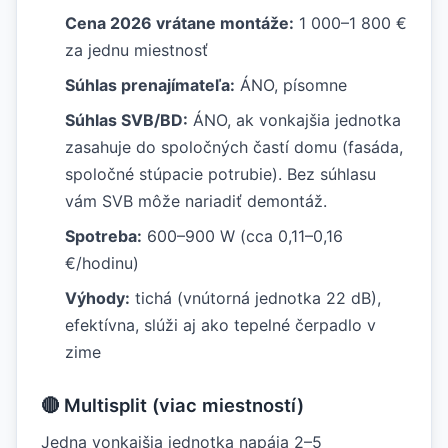
Cena 2026 vrátane montáže:
1 000–1 800 €
za jednu miestnosť
Súhlas prenajímateľa:
ÁNO, písomne
Súhlas SVB/BD:
ÁNO, ak vonkajšia jednotka
zasahuje do spoločných častí domu (fasáda,
spoločné stúpacie potrubie). Bez súhlasu
vám SVB môže nariadiť demontáž.
Spotreba:
600–900 W (cca 0,11–0,16
€/hodinu)
Výhody:
tichá (vnútorná jednotka 22 dB),
efektívna, slúži aj ako tepelné čerpadlo v
zime
🔴 Multisplit (viac miestností)
Jedna vonkajšia jednotka napája 2–5