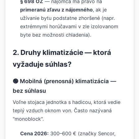
§ 698 OZ
— nájomca má právo na
primeranú zľavu z nájomného
, ak je
užívanie bytu podstatne zhoršené (napr.
extrémnymi horúčavami v zle izolovanom
byte bez možnosti chladenia).
2. Druhy klimatizácie — ktorá
vyžaduje súhlas?
🟢 Mobilná (prenosná) klimatizácia —
bez súhlasu
Voľne stojaca jednotka s hadicou, ktorá vedie
teplý vzduch oknom von. Často nazývaná
"monoblock".
Cena 2026:
300–600 € (značky Sencor,