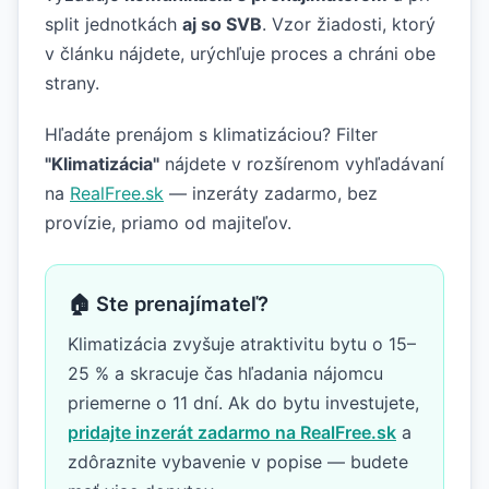
split jednotkách
aj so SVB
. Vzor žiadosti, ktorý
v článku nájdete, urýchľuje proces a chráni obe
strany.
Hľadáte prenájom s klimatizáciou? Filter
"Klimatizácia"
nájdete v rozšírenom vyhľadávaní
na
RealFree.sk
— inzeráty zadarmo, bez
provízie, priamo od majiteľov.
🏠 Ste prenajímateľ?
Klimatizácia zvyšuje atraktivitu bytu o 15–
25 % a skracuje čas hľadania nájomcu
priemerne o 11 dní. Ak do bytu investujete,
pridajte inzerát zadarmo na RealFree.sk
a
zdôraznite vybavenie v popise — budete