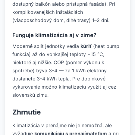
dostupný balkón alebo prístupná fasáda). Pri
komplikovanejších inštaláciách
(viacposchodový dom, dlhé trasy) 1–2 dni.
Funguje klimatizácia aj v zime?
Moderné split jednotky vedia
kúriť
(heat pump
funkcia) až do vonkajšej teploty −15 °C,
niektoré aj nižšie. COP (pomer výkonu k
spotrebe) býva 3–4 — za 1 kWh elektriny
dostanete 3–4 kWh tepla. Pre doplnkové
vykurovanie možno klimatizáciu využiť aj cez
slovenskú zimu.
Zhrnutie
Klimatizácia v prenájme nie je nemožná, ale
vyžaduje
komunikáciu s prenajímateľom
a pri