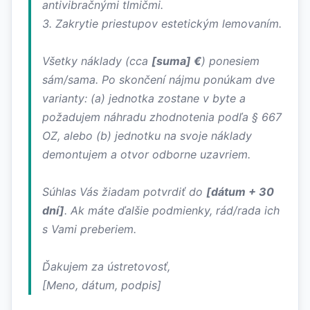
antivibračnými tlmičmi.
3. Zakrytie priestupov estetickým lemovaním.
Všetky náklady (cca
[suma] €
) ponesiem
sám/sama. Po skončení nájmu ponúkam dve
varianty: (a) jednotka zostane v byte a
požadujem náhradu zhodnotenia podľa § 667
OZ, alebo (b) jednotku na svoje náklady
demontujem a otvor odborne uzavriem.
Súhlas Vás žiadam potvrdiť do
[dátum + 30
dní]
. Ak máte ďalšie podmienky, rád/rada ich
s Vami preberiem.
Ďakujem za ústretovosť,
[Meno, dátum, podpis]