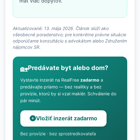
mať viac dopytov.
Aktualizované: 13. mája 2026. Článok slúži ako
všeobecné poradenstvo; pre konkrétne právne situácie
odporúčame konzultáciu s advokátom alebo Združením
nájomcov SR.
Predávate byt alebo dom?
🏡
Vystavte inzerát na RealFree
zadarmo
a
predávajte priamo — bez realitky a bez
provízie, ktorú by si vzal maklér. Schválenie do
pár minút.
Vložiť inzerát zadarmo
Bez provízie · bez sprostredkovateľa