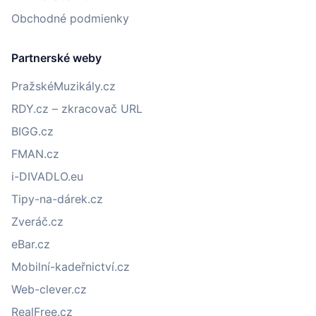
Obchodné podmienky
Partnerské weby
PražskéMuzikály.cz
RDY.cz – zkracovač URL
BIGG.cz
FMAN.cz
i-DIVADLO.eu
Tipy-na-dárek.cz
Zveráč.cz
eBar.cz
Mobilní-kadeřnictví.cz
Web-clever.cz
RealFree.cz