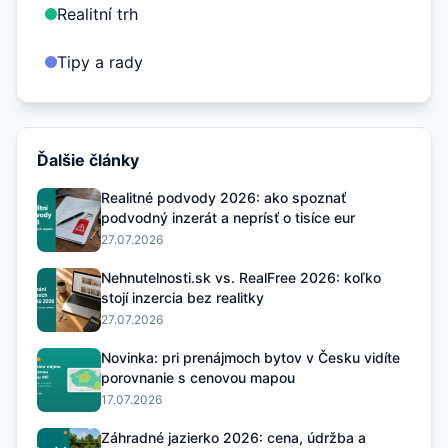
Realitní trh
Tipy a rady
Ďalšie články
Realitné podvody 2026: ako spoznať
podvodný inzerát a neprísť o tisíce eur
27.07.2026
Nehnutelnosti.sk vs. RealFree 2026: koľko
stojí inzercia bez realitky
27.07.2026
Novinka: pri prenájmoch bytov v Česku vidíte
porovnanie s cenovou mapou
17.07.2026
Záhradné jazierko 2026: cena, údržba a