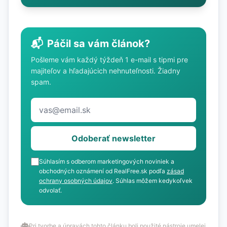
📬
Páčil sa vám článok?
Pošleme vám každý týždeň 1 e-mail s tipmi pre
majiteľov a hľadajúcich nehnuteľnosti. Žiadny
spam.
Odoberať newsletter
Súhlasím s odberom marketingových noviniek a
obchodných oznámení od RealFree.sk podľa
zásad
ochrany osobných údajov
. Súhlas môžem kedykoľvek
odvolať.
Pri tvorbe a úpravách tohto článku boli použité nástroje umelej