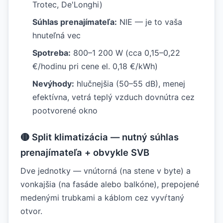
Trotec, De'Longhi)
Súhlas prenajímateľa:
NIE — je to vaša
hnuteľná vec
Spotreba:
800–1 200 W (cca 0,15–0,22
€/hodinu pri cene el. 0,18 €/kWh)
Nevýhody:
hlučnejšia (50–55 dB), menej
efektívna, vetrá teplý vzduch dovnútra cez
pootvorené okno
🟡 Split klimatizácia — nutný súhlas
prenajímateľa + obvykle SVB
Dve jednotky — vnútorná (na stene v byte) a
vonkajšia (na fasáde alebo balkóne), prepojené
medenými trubkami a káblom cez vyvŕtaný
otvor.