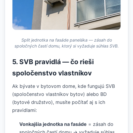
Split jednotka na fasáde paneláka — zásah do
spoločných častí domu, ktorý si vyžaduje súhlas SVB.
5. SVB pravidlá — čo rieši
spoločenstvo vlastníkov
Ak bývate v bytovom dome, kde fungujú SVB
(spoločenstvo vlastníkov bytov) alebo BD
(bytové družstvo), musíte počítať aj s ich
pravidlami:
Vonkajšia jednotka na fasáde
= zásah do
spoločných častí domu → vyžaduje súhlas