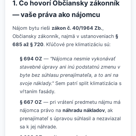
1. Čo hovorí Občiansky zákonník
— vaše práva ako nájomcu
Nájom bytu rieši
zákon č. 40/1964 Zb.
,
Občiansky zákonník, najmä v ustanoveniach
§
685 až § 720
. Kľúčové pre klimatizáciu sú:
§ 694 OZ
—
"Nájomca nesmie vykonávať
stavebné úpravy ani inú podstatnú zmenu v
byte bez súhlasu prenajímateľa, a to ani na
svoje náklady."
Sem patrí split klimatizácia s
vŕtaním fasády.
§ 667 OZ
— pri vrátení predmetu nájmu má
nájomca právo na
náhradu nákladov
, ak
prenajímateľ s úpravou súhlasil a nezaviazal
sa k jej náhrade.