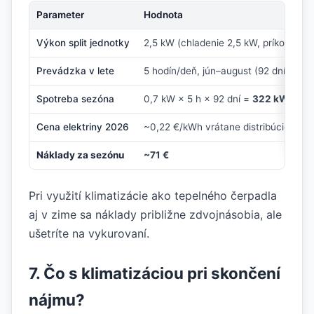
Parameter
Hodnota
Výkon split jednotky
2,5 kW (chladenie 2,5 kW, príkon 0,7 
Prevádzka v lete
5 hodín/deň, jún–august (92 dní)
Spotreba sezóna
0,7 kW × 5 h × 92 dní =
322 kWh
Cena elektriny 2026
~0,22 €/kWh vrátane distribúcie
Náklady za sezónu
~71 €
Pri využití klimatizácie ako tepelného čerpadla
aj v zime sa náklady približne zdvojnásobia, ale
ušetríte na vykurovaní.
7. Čo s klimatizáciou pri skončení
nájmu?