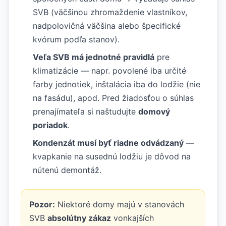
SVB (väčšinou zhromaždenie vlastníkov,
nadpolovičná väčšina alebo špecifické
kvórum podľa stanov).
Veľa SVB má jednotné pravidlá
pre
klimatizácie — napr. povolené iba určité
farby jednotiek, inštalácia iba do lodžie (nie
na fasádu), apod. Pred žiadosťou o súhlas
prenajímateľa si naštudujte
domový
poriadok
.
Kondenzát musí byť riadne odvádzaný
—
kvapkanie na susednú lodžiu je dôvod na
nútenú demontáž.
Pozor:
Niektoré domy majú v stanovách
SVB
absolútny zákaz
vonkajších