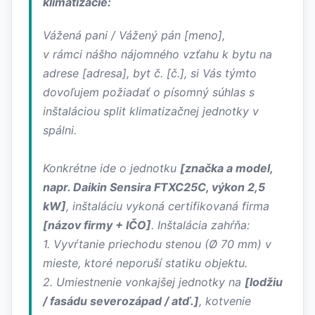
klimatizácie:
Vážená pani / Vážený pán [meno],
v rámci nášho nájomného vzťahu k bytu na
adrese [adresa], byt č. [č.], si Vás týmto
dovoľujem požiadať o písomný súhlas s
inštaláciou split klimatizačnej jednotky v
spálni.
Konkrétne ide o jednotku
[značka a model,
napr. Daikin Sensira FTXC25C, výkon 2,5
kW]
, inštaláciu vykoná certifikovaná firma
[názov firmy + IČO]
. Inštalácia zahŕňa:
1. Vyvŕtanie priechodu stenou (Ø 70 mm) v
mieste, ktoré neporuší statiku objektu.
2. Umiestnenie vonkajšej jednotky na
[lodžiu
/ fasádu severozápad / atď.]
, kotvenie