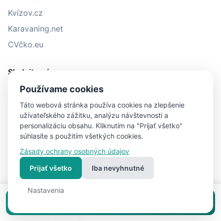
Kvízov.cz
Karavaning.net
CVčko.eu
Sledujte nás
Používame cookies
Táto webová stránka používa cookies na zlepšenie
🎁 E-book zadarmo
užívateľského zážitku, analýzu návštevnosti a
personalizáciu obsahu. Kliknutím na "Prijať všetko"
10 chýb pri predaji nehnuteľnosti — pošleme PDF na e-mail.
súhlasíte s použitím všetkých cookies.
Zásady ochrany osobných údajov
Súhlasím s odberom noviniek od RealFree.sk a so
zásadami ochrany
Prijať všetko
Iba nevyhnutné
osobných údajov
.
Chcem e-book
Nastavenia
Vložiť inzerát zadarmo
🛠 Užitočné nástroje