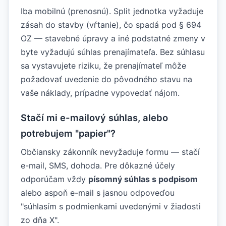
Iba mobilnú (prenosnú). Split jednotka vyžaduje
zásah do stavby (vŕtanie), čo spadá pod § 694
OZ — stavebné úpravy a iné podstatné zmeny v
byte vyžadujú súhlas prenajímateľa. Bez súhlasu
sa vystavujete riziku, že prenajímateľ môže
požadovať uvedenie do pôvodného stavu na
vaše náklady, prípadne vypovedať nájom.
Stačí mi e-mailový súhlas, alebo
potrebujem "papier"?
Občiansky zákonník nevyžaduje formu — stačí
e-mail, SMS, dohoda. Pre dôkazné účely
odporúčam vždy
písomný súhlas s podpisom
alebo aspoň e-mail s jasnou odpoveďou
"súhlasím s podmienkami uvedenými v žiadosti
zo dňa X".