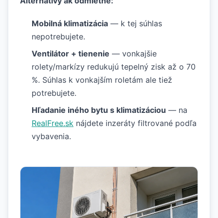
Alternatívy ak odmietne:
Mobilná klimatizácia
— k tej súhlas
nepotrebujete.
Ventilátor + tienenie
— vonkajšie
rolety/markízy redukujú tepelný zisk až o 70
%. Súhlas k vonkajším roletám ale tiež
potrebujete.
Hľadanie iného bytu s klimatizáciou
— na
RealFree.sk
nájdete inzeráty filtrované podľa
vybavenia.