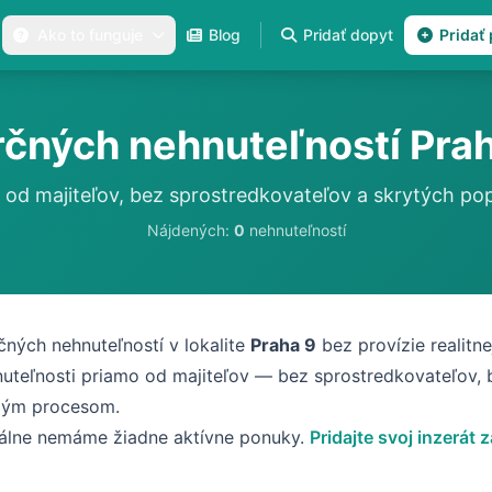
Ako to funguje
Blog
Pridať dopyt
Pridať
ných nehnuteľností Prah
 od majiteľov, bez sprostredkovateľov a skrytých pop
Nájdených:
0
nehnuteľností
ných nehnuteľností v lokalite
Praha 9
bez provízie realitne
uteľnosti priamo od majiteľov — bez sprostredkovateľov, 
elým procesom.
tálne nemáme žiadne aktívne ponuky.
Pridajte svoj inzerát