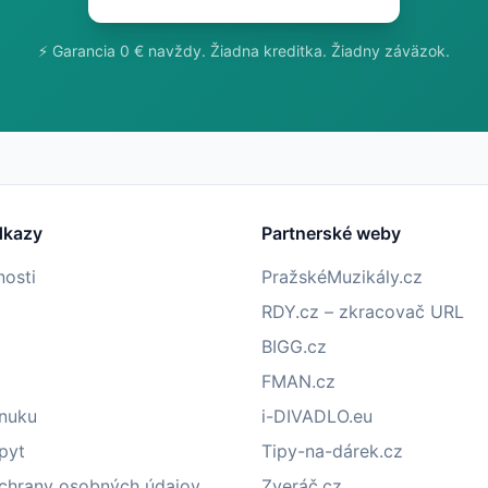
⚡ Garancia 0 € navždy. Žiadna kreditka. Žiadny záväzok.
dkazy
Partnerské weby
nosti
PražskéMuzikály.cz
RDY.cz – zkracovač URL
BIGG.cz
FMAN.cz
onuku
i-DIVADLO.eu
pyt
Tipy-na-dárek.cz
chrany osobných údajov
Zveráč.cz