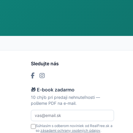
Sledujte nás
🎁 E-book zadarmo
10 chýb pri predaji nehnuteľnosti —
pošleme PDF na e-mail.
Súhlasím s odberom noviniek od RealFree.sk a
so
zásadami ochrany osobných údajov
.