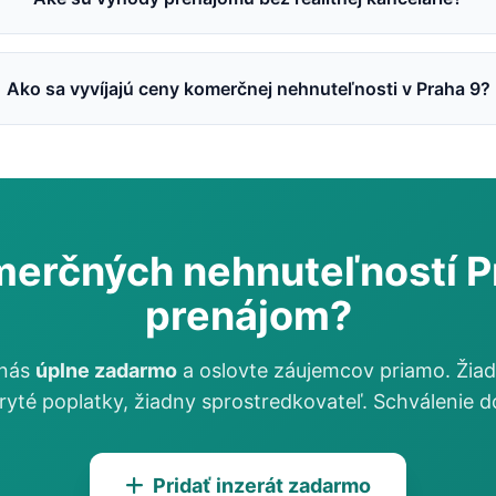
Ako sa vyvíjajú ceny komerčnej nehnuteľnosti v Praha 9?
erčných nehnuteľností P
prenájom?
 nás
úplne zadarmo
a oslovte záujemcov priamo. Žiad
ryté poplatky, žiadny sprostredkovateľ. Schválenie d
Pridať inzerát zadarmo