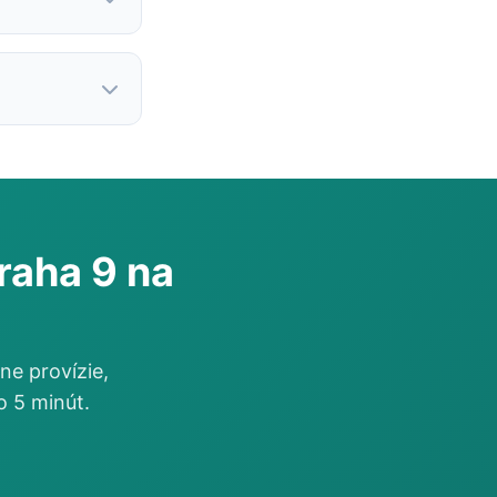
raha 9 na
ne provízie,
o 5 minút.