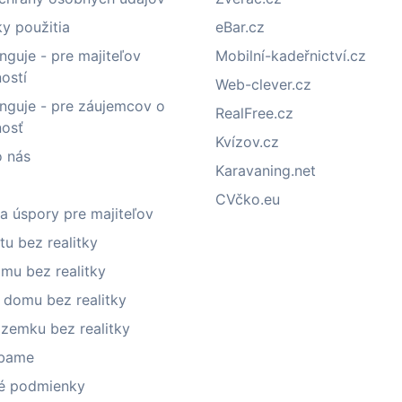
y použitia
eBar.cz
nguje - pre majiteľov
Mobilní-kadeřnictví.cz
ostí
Web-clever.cz
nguje - pre záujemcov o
RealFree.cz
nosť
Kvízov.cz
o nás
Karavaning.net
CVčko.eu
a úspory pre majiteľov
tu bez realitky
mu bez realitky
 domu bez realitky
ozemku bez realitky
ábame
é podmienky