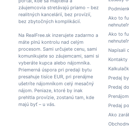
portál, kde sa majitelia a
záujemcovia stretávajú priamo – bez
Podmienk
realitných kancelárií, bez provízií,
Ako to fu
bez zbytočných komplikácií.
nehnuteľn
Ako to fu
Na RealFree.sk inzerujete zadarmo a
nehnuteľ
máte plnú kontrolu nad celým
procesom. Sami určujete cenu, sami
Napísali 
komunikujete so záujemcami, sami si
Kontakty
vyberáte kupca alebo nájomníka.
Kalkulačk
Priemerná úspora pri predaji bytu
presahuje tisíce EUR, pri prenájme
Predaj by
ušetríte nájomníkom celý mesačný
Predaj do
nájom. Peniaze, ktoré by inak
Prenájom
prehltla provízie, zostanú tam, kde
majú byť – u vás.
Predaj p
Ako zar
Obchodn