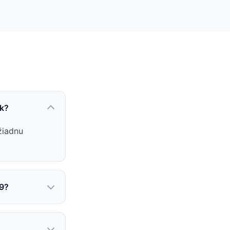
sk?
žiadnu
 9?