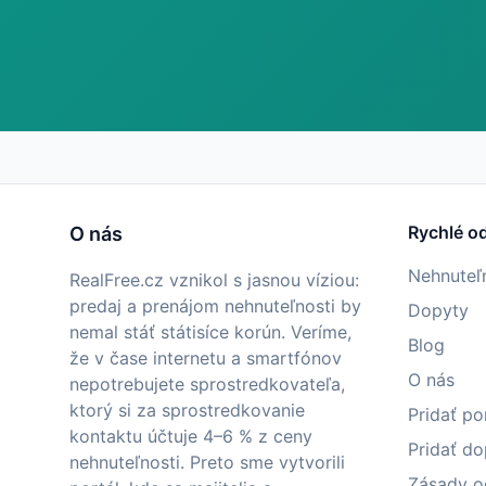
Rychlé o
O nás
Nehnuteľ
RealFree.cz vznikol s jasnou víziou:
predaj a prenájom nehnuteľnosti by
Dopyty
nemal stáť státisíce korún. Veríme,
Blog
že v čase internetu a smartfónov
O nás
nepotrebujete sprostredkovateľa,
ktorý si za sprostredkovanie
Pridať p
kontaktu účtuje 4–6 % z ceny
Pridať do
nehnuteľnosti. Preto sme vytvorili
Zásady o