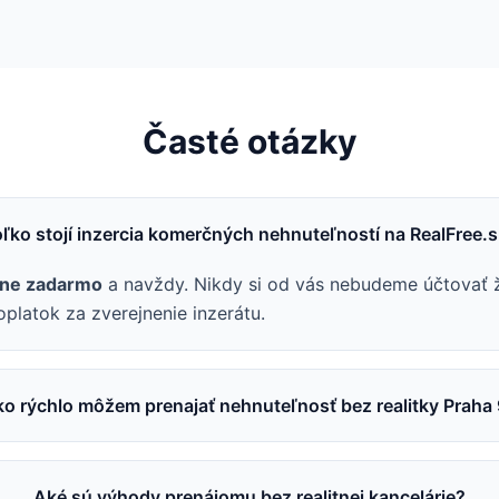
Časté otázky
ľko stojí inzercia komerčných nehnuteľností na RealFree.
lne zadarmo
a navždy. Nikdy si od vás nebudeme účtovať 
oplatok za zverejnenie inzerátu.
o rýchlo môžem prenajať nehnuteľnosť bez realitky Praha
Aké sú výhody prenájomu bez realitnej kancelárie?