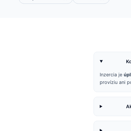
Ko
Inzercia je
úp
províziu ani p
Ak