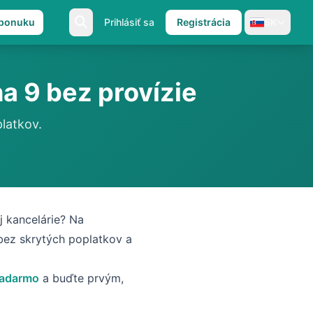
 ponuku
Prihlásiť sa
Registrácia
SK
a 9 bez provízie
latkov.
j kancelárie? Na
bez skrytých poplatkov a
 zadarmo
a buďte prvým,