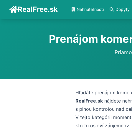
RealFree.sk
Nehnuteľnosti
Dopyty
Prenájom komerč
Priamo
Hľadáte prenájom komerč
RealFree.sk
nájdete nehn
s plnou kontrolou nad c
V tejto kategórii momen
kto tu osloví záujemcov.