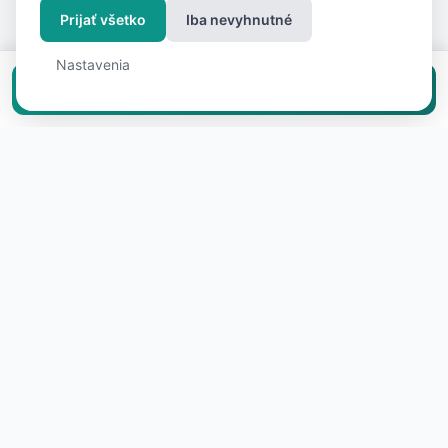
Prijať všetko
Iba nevyhnutné
Nastavenia
Vložiť inzerát zadarmo
O nás
RealFree.cz vznikol s jasnou víziou: predaj a prenájom
nehnuteľnosti by nemal stáť státisíce korún. Veríme, že
v čase internetu a smartfónov nepotrebujete
sprostredkovateľa, ktorý si za sprostredkovanie
kontaktu účtuje 4–6 % z ceny nehnuteľnosti. Preto