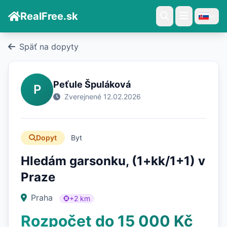
RealFree.sk
Späť na dopyty
Peťule Špuláková
P
Zverejnené 12.02.2026
Dopyt
Byt
Hledám garsonku, (1+kk/1+1) v
Praze
Praha
+2 km
Rozpočet do 15 000 Kč