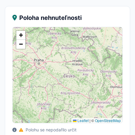
Poloha nehnuteľnosti
+
−
Leaflet
|
©
OpenStreetMap
Polohu se nepodařilo určit