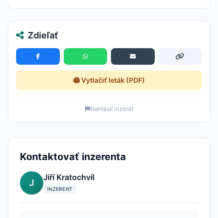
Zdieľať
🖨️ Vytlačiť leták (PDF)
Nahlásiť inzerát
Kontaktovať inzerenta
Jiří Kratochvíl
J
INZERENT