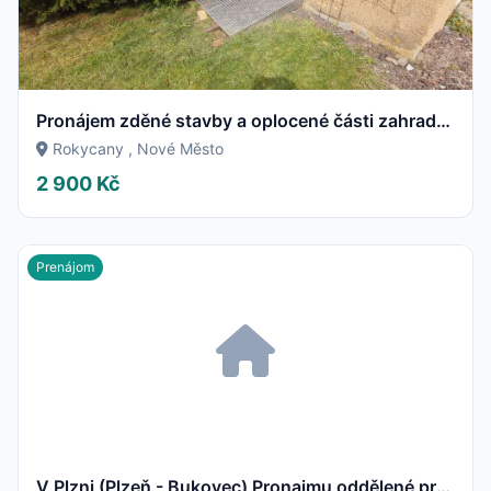
Pronájem zděné stavby a oplocené části zahrady – Příbramská ulice Rokycany
Rokycany , Nové Město
2 900 Kč
Prenájom
V Plzni (Plzeň - Bukovec) Pronajmu oddělené prostory 35 m2. U řeky Berounky, možno sklad, pro rybáře