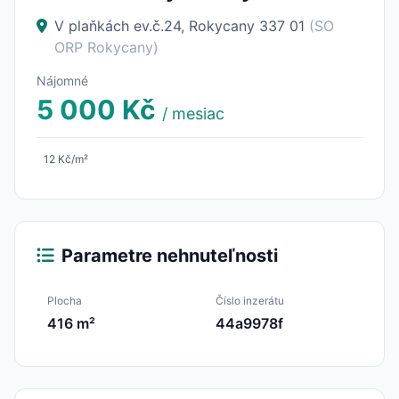
V plaňkách ev.č.24, Rokycany 337 01
(SO
ORP Rokycany)
Nájomné
5 000 Kč
/ mesiac
12 Kč/m²
Parametre nehnuteľnosti
Plocha
Číslo inzerátu
416 m²
44a9978f