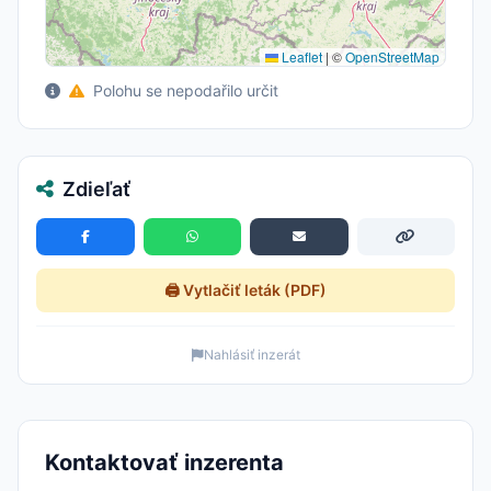
Leaflet
|
©
OpenStreetMap
Polohu se nepodařilo určit
Zdieľať
🖨️ Vytlačiť leták (PDF)
Nahlásiť inzerát
Kontaktovať inzerenta