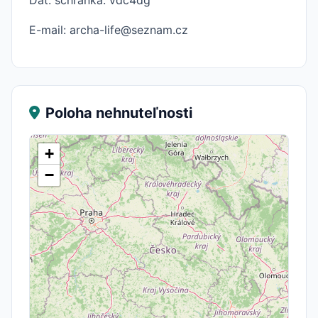
Dat. schránka: vdc4dg
E-mail: archa-life@seznam.cz
Poloha nehnuteľnosti
+
−