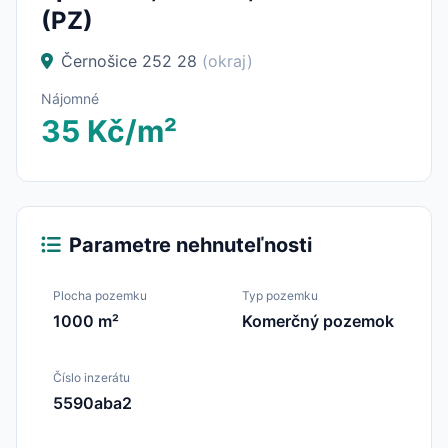
(PZ)
Černošice 252 28
(okraj)
Nájomné
35 Kč/m²
Parametre nehnuteľnosti
Plocha pozemku
Typ pozemku
1000 m²
Komerčný pozemok
Číslo inzerátu
5590aba2