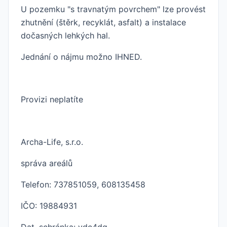
U pozemku "s travnatým povrchem" lze provést
zhutnění (štěrk, recyklát, asfalt) a instalace
dočasných lehkých hal.
Jednání o nájmu možno IHNED.
Provizi neplatíte
Archa-Life, s.r.o.
správa areálů
Telefon: 737851059, 608135458
IČO: 19884931