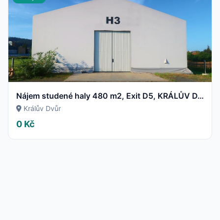
Nájem studené haly 480 m2, Exit D5, KRÁLŮV DVŮR (Beroun)
Králův Dvůr
0 Kč