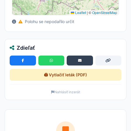
Leaflet
|
©
OpenStreetMap
Polohu se nepodařilo určit
Zdieľať
🖨️ Vytlačiť leták (PDF)
Nahlásiť inzerát