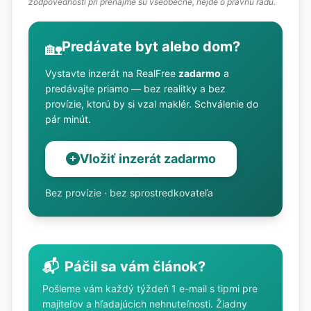
zodpovednosti pri prenájme sú všeobecné, nejde o právnu radu.
Predávate byt alebo dom?
🏡
Vystavte inzerát na RealFree
zadarmo
a
predávajte priamo — bez realitky a bez
provízie, ktorú by si vzal maklér. Schválenie do
pár minút.
Vložiť inzerát zadarmo
Bez provízie · bez sprostredkovateľa
📬
Páčil sa vám článok?
Pošleme vám každý týždeň 1 e-mail s tipmi pre
majiteľov a hľadajúcich nehnuteľnosti. Žiadny