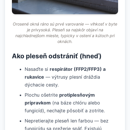
Orosené okná ráno sú prvé varovanie — vlhkosť v byte
je privysoká. Pleseň sa najskôr objaví na
najchladnejšom mieste, typicky v ostení a kútoch pri
oknách.
Ako pleseň odstrániť (hneď)
Nasaďte si
respirátor (FFP2/FFP3) a
rukavice
— výtrusy plesní dráždia
dýchacie cesty.
Plochu ošetrite
protiplesňovým
prípravkom
(na báze chlóru alebo
fungicíd), nechajte pôsobiť a zotrite.
Nepretierajte pleseň len farbou — bez
fungicídu sa prežerie späť. Existujú