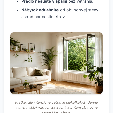
Prádlo nesušte v spálni
bez vetrania.
Nábytok odtiahnite
od obvodovej steny
aspoň pár centimetrov.
Krátke, ale intenzívne vetranie niekoľkokrát denne
vymení vlhký vzduch za suchý a pritom zbytočne
nevychladí steny.