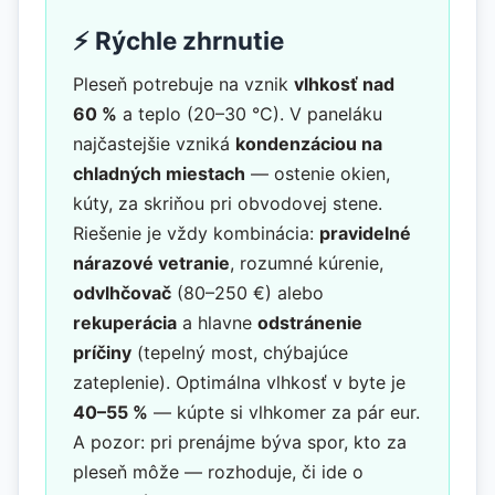
⚡ Rýchle zhrnutie
Pleseň potrebuje na vznik
vlhkosť nad
60 %
a teplo (20–30 °C). V paneláku
najčastejšie vzniká
kondenzáciou na
chladných miestach
— ostenie okien,
kúty, za skriňou pri obvodovej stene.
Riešenie je vždy kombinácia:
pravidelné
nárazové vetranie
, rozumné kúrenie,
odvlhčovač
(80–250 €) alebo
rekuperácia
a hlavne
odstránenie
príčiny
(tepelný most, chýbajúce
zateplenie). Optimálna vlhkosť v byte je
40–55 %
— kúpte si vlhkomer za pár eur.
A pozor: pri prenájme býva spor, kto za
pleseň môže — rozhoduje, či ide o