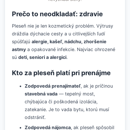
Prečo to neodkladať: zdravie
Pleseň nie je len kozmetický problém. Výtrusy
dráždia dýchacie cesty a u citlivejších ľudí
spúšťajú
alergie, kašeľ, nádchu, zhoršenie
astmy
a opakované infekcie. Najviac ohrozené
sú
deti, seniori a alergici
.
Kto za pleseň platí pri prenájme
Zodpovedá prenajímateľ
, ak je príčinou
stavebná vada
— tepelný most,
chýbajúca či poškodená izolácia,
zatekanie. Je to vada bytu, ktorú musí
odstrániť.
Zodpovedá nájomca
, ak pleseň spôsobil