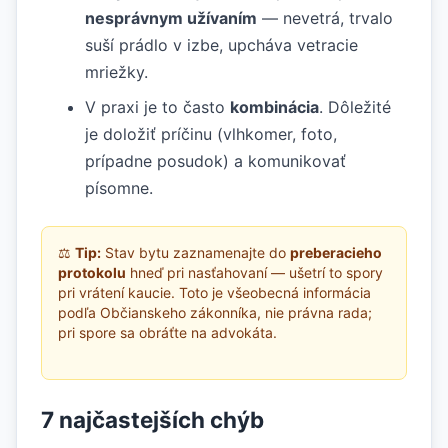
nesprávnym užívaním
— nevetrá, trvalo
suší prádlo v izbe, upcháva vetracie
mriežky.
V praxi je to často
kombinácia
. Dôležité
je doložiť príčinu (vlhkomer, foto,
prípadne posudok) a komunikovať
písomne.
⚖️
Tip:
Stav bytu zaznamenajte do
preberacieho
protokolu
hneď pri nasťahovaní — ušetrí to spory
pri vrátení kaucie. Toto je všeobecná informácia
podľa Občianskeho zákonníka, nie právna rada;
pri spore sa obráťte na advokáta.
7 najčastejších chýb