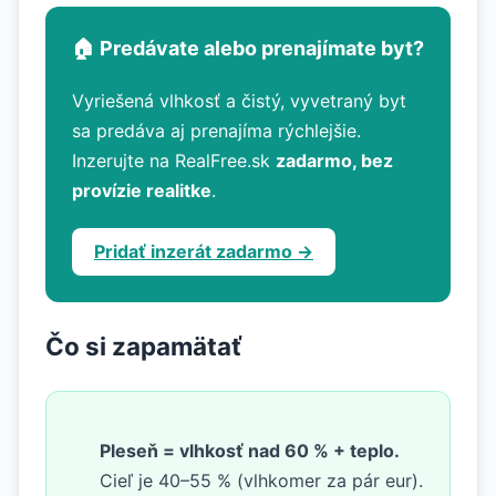
🏠 Predávate alebo prenajímate byt?
Vyriešená vlhkosť a čistý, vyvetraný byt
sa predáva aj prenajíma rýchlejšie.
Inzerujte na RealFree.sk
zadarmo, bez
provízie realitke
.
Pridať inzerát zadarmo →
Čo si zapamätať
Pleseň = vlhkosť nad 60 % + teplo.
Cieľ je 40–55 % (vlhkomer za pár eur).