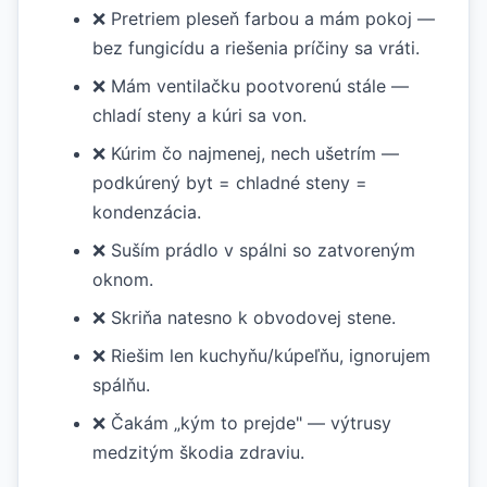
❌ Pretriem pleseň farbou a mám pokoj —
bez fungicídu a riešenia príčiny sa vráti.
❌ Mám ventilačku pootvorenú stále —
chladí steny a kúri sa von.
❌ Kúrim čo najmenej, nech ušetrím —
podkúrený byt = chladné steny =
kondenzácia.
❌ Suším prádlo v spálni so zatvoreným
oknom.
❌ Skriňa natesno k obvodovej stene.
❌ Riešim len kuchyňu/kúpeľňu, ignorujem
spálňu.
❌ Čakám „kým to prejde" — výtrusy
medzitým škodia zdraviu.