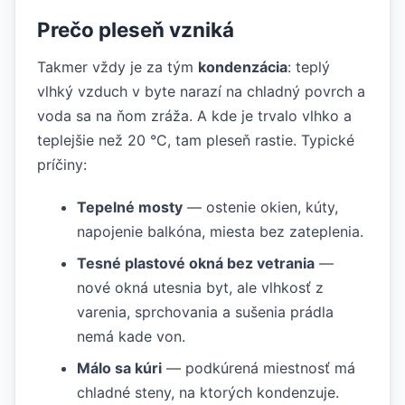
Prečo pleseň vzniká
Takmer vždy je za tým
kondenzácia
: teplý
vlhký vzduch v byte narazí na chladný povrch a
voda sa na ňom zráža. A kde je trvalo vlhko a
teplejšie než 20 °C, tam pleseň rastie. Typické
príčiny:
Tepelné mosty
— ostenie okien, kúty,
napojenie balkóna, miesta bez zateplenia.
Tesné plastové okná bez vetrania
—
nové okná utesnia byt, ale vlhkosť z
varenia, sprchovania a sušenia prádla
nemá kade von.
Málo sa kúri
— podkúrená miestnosť má
chladné steny, na ktorých kondenzuje.