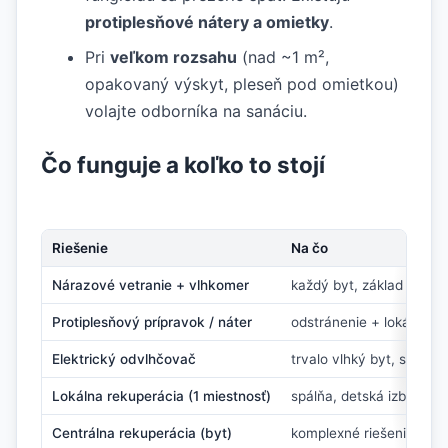
protiplesňové nátery a omietky
.
Pri
veľkom rozsahu
(nad ~1 m²,
opakovaný výskyt, pleseň pod omietkou)
volajte odborníka na sanáciu.
Čo funguje a koľko to stojí
Riešenie
Na čo
Nárazové vetranie + vlhkomer
každý byt, základ
Protiplesňový prípravok / náter
odstránenie + lokálna p
Elektrický odvlhčovač
trvalo vlhký byt, sušenie
Lokálna rekuperácia (1 miestnosť)
spálňa, detská izba
Centrálna rekuperácia (byt)
komplexné riešenie vzd