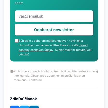
spam.
Odoberať newsletter
Súhlasím s odberom marketingových noviniek a
obchodných oznámení od RealFree.sk podľa
zásad
ochrany osobných údajov
. Súhlas môžem kedykoľvek
odvolať.
Pri tvorbe a úpravách tohto článku boli použité nástroje umelej
inteligencie. Obsah pred zverejnením prešiel ľudskou
redakčnou kontrolou.
Zdieľať článok