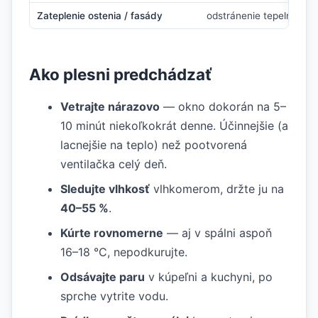
Zateplenie ostenia / fasády
odstránenie tepelných 
Ako plesni predchádzať
Vetrajte nárazovo
— okno dokorán na 5–
10 minút niekoľkokrát denne. Účinnejšie (a
lacnejšie na teplo) než pootvorená
ventilačka celý deň.
Sledujte vlhkosť
vlhkomerom, držte ju na
40–55 %
.
Kúrte rovnomerne
— aj v spálni aspoň
16–18 °C, nepodkurujte.
Odsávajte paru
v kúpeľni a kuchyni, po
sprche vytrite vodu.