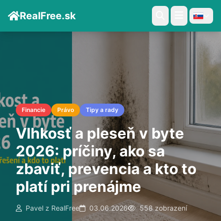
RealFree.sk
Financie
Právo
Tipy a rady
Vlhkosť a pleseň v byte
2026: príčiny, ako sa
zbaviť, prevencia a kto to
platí pri prenájme
Pavel z RealFree
03.06.2026
558 zobrazení