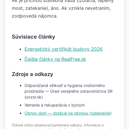
Ak je príčinou stavebná vada (izolácia, tepelný
most, zatekanie), áno. Ak vznikla nevetraním,
zodpovedá nájomca.
Súvisiace články
Energetický certifikát budovy 2026
Ďalšie články na RealFree.sk
Zdroje a odkazy
Odporúčaná vlhkosť a hygiena vnútorného
prostredia — Úrad verejného zdravotníctva SR
(uvzsr.sk)
Vetranie a rekuperácia v bytoch
Obnov dom — dotácie na obnovu (zateplenie)
Článok môže obsahovať partnerské odkazy. Informácie o