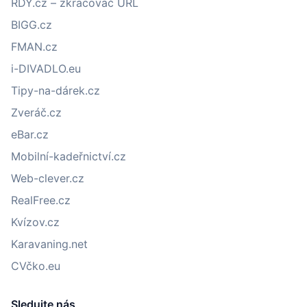
RDY.cz – zkracovač URL
BIGG.cz
FMAN.cz
i-DIVADLO.eu
Tipy-na-dárek.cz
Zveráč.cz
eBar.cz
Mobilní-kadeřnictví.cz
Web-clever.cz
RealFree.cz
Kvízov.cz
Karavaning.net
CVčko.eu
Sledujte nás