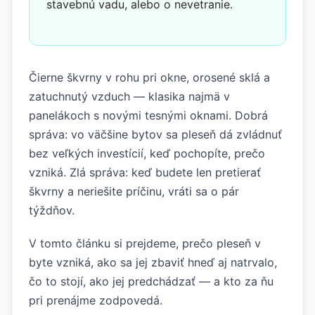
stavebnú vadu, alebo o nevetranie.
Čierne škvrny v rohu pri okne, orosené sklá a
zatuchnutý vzduch — klasika najmä v
panelákoch s novými tesnými oknami. Dobrá
správa: vo väčšine bytov sa pleseň dá zvládnuť
bez veľkých investícií, keď pochopíte, prečo
vzniká. Zlá správa: keď budete len pretierať
škvrny a neriešite príčinu, vráti sa o pár
týždňov.
V tomto článku si prejdeme, prečo pleseň v
byte vzniká, ako sa jej zbaviť hneď aj natrvalo,
čo to stojí, ako jej predchádzať — a kto za ňu
pri prenájme zodpovedá.