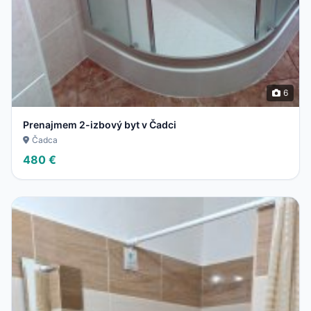
6
Prenajmem 2-izbový byt v Čadci
Čadca
480 €