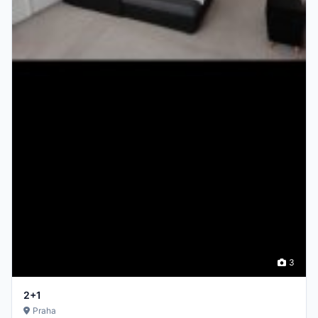
3
2+1
Praha