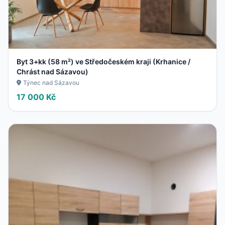
Byt 3+kk (58 m²) ve Středočeském kraji (Krhanice /
Chrást nad Sázavou)
Týnec nad Sázavou
17 000 Kč