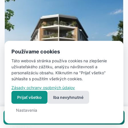
Používame cookies
Táto webová stránka používa cookies na zlepšenie
užívateľského zážitku, analýzu návštevnosti a
personalizáciu obsahu. Kliknutím na "Prijať všetko"
súhlasíte s použitím všetkých cookies.
Zásady ochrany osobných údajov
Prijať všetko
Iba nevyhnutné
7
Nastavenia
Garsonka, Hranice na Moravě, novostavba
Vložiť inzerát zadarmo
Hranice
13 500 Kč