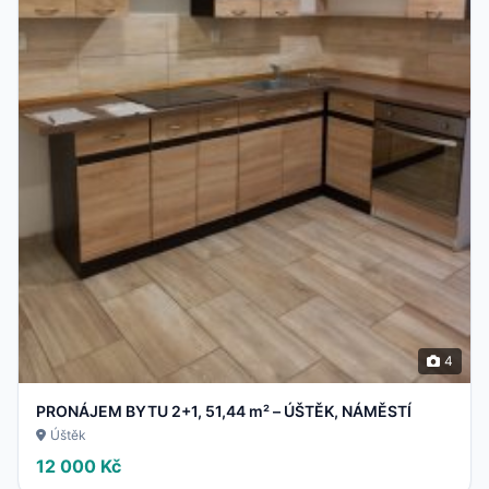
4
PRONÁJEM BYTU 2+1, 51,44 m² – ÚŠTĚK, NÁMĚSTÍ
Úštěk
12 000 Kč