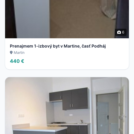
6
Prenajmem 1-izbový byt v Martine, časť Podháj
Martin
440 €