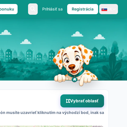
 ponuku
Prihlásiť sa
Registrácia
SK
Vybrať oblasť
ón musíte uzavrieť kliknutím na východzí bod, inak sa