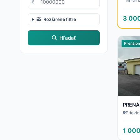
Neseb
€
3 00
Rozšírené filtre
Hľadať
Prenájo
Prievi
1 000