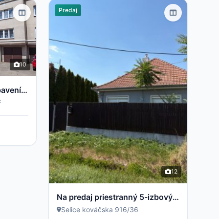
Predaj
10
Byt 2+1 s balkonem a vybavením – Světlá nad Sázavou
2
²
12
Na predaj priestranný 5-izbový rodinný dom v obci Selice pripravený stať sa vaším novým domovom
Selice kováčska 916/36