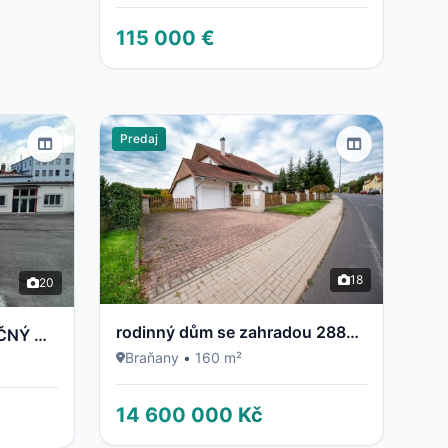
115 000 €
Predaj
18
20
rodinný dům se zahradou 2883m2
PRENÁJOM - POLYFUNKČNÝ OBJEKT / BUDOVA - NECPALSKÁ CESTA 34 B – PRIEVIDZA
Braňany
•
160 m²
14 600 000 Kč