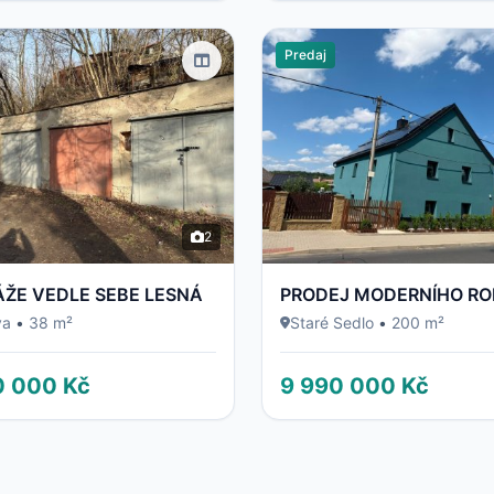
Predaj
2
ÁŽE VEDLE SEBE LESNÁ
va
•
38 m²
Staré Sedlo
•
200 m²
0 000 Kč
9 990 000 Kč