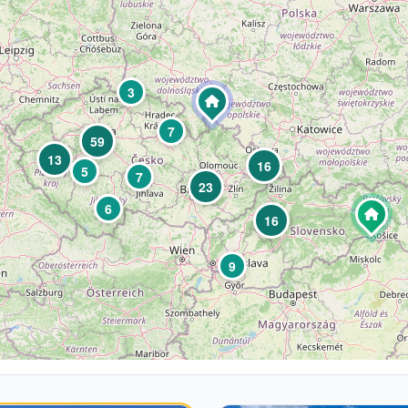
3
7
59
13
16
5
7
23
6
16
9