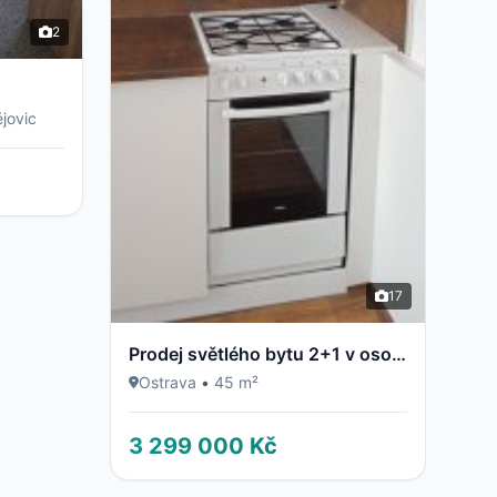
2
jovic
17
Prodej světlého bytu 2+1 v osobním vlastnictví – Ostrava, Dubina (ul. Jaroslava Misky)
Ostrava
•
45 m²
3 299 000 Kč