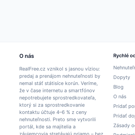
Rychlé o
O nás
Nehnuteľ
RealFree.cz vznikol s jasnou víziou:
predaj a prenájom nehnuteľnosti by
Dopyty
nemal stáť státisíce korún. Veríme,
Blog
že v čase internetu a smartfónov
O nás
nepotrebujete sprostredkovateľa,
ktorý si za sprostredkovanie
Pridať p
kontaktu účtuje 4–6 % z ceny
Pridať do
nehnuteľnosti. Preto sme vytvorili
Zásady o
portál, kde sa majitelia a
záujemcovia stretávajú priamo – bez