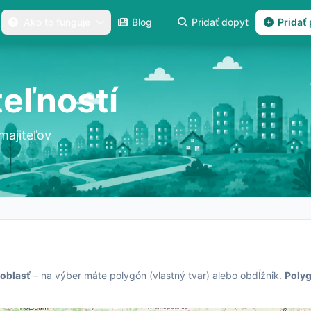
Ako to funguje
Blog
Pridať dopyt
Pridať
eľností
majiteľov
 oblasť
– na výber máte polygón (vlastný tvar) alebo obdĺžnik.
Polyg