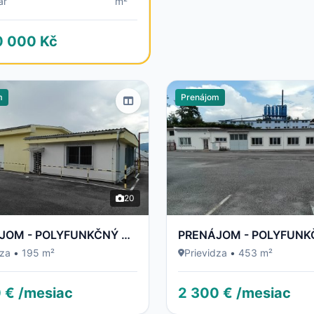
ar
m²
0 000 Kč
m
Prenájom
20
PRENÁJOM - POLYFUNKČNÝ OBJEKT / BUDOVA - NECPALSKÁ CESTA 34 E – PRIEVIDZA
dza
•
195 m²
Prievidza
•
453 m²
 € /mesiac
2 300 € /mesiac