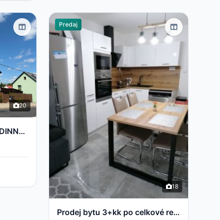
Predaj
20
PRODEJ MODERNÍHO RODINNÉHO DOMU 5+KK | 200 m² | PO KOMPLETNÍ REKONSTRUKCI | POZEMEK 700 m² | STARÉ S
18
Prodej bytu 3+kk po celkové rekonstrukci