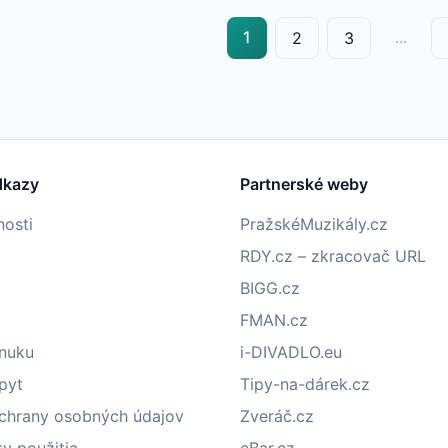
1
...
2
3
dkazy
Partnerské weby
nosti
PražskéMuzikály.cz
RDY.cz – zkracovač URL
BIGG.cz
FMAN.cz
onuku
i-DIVADLO.eu
pyt
Tipy-na-dárek.cz
chrany osobných údajov
Zveráč.cz