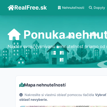
RealFree.sk
Nehnuteľnosti
Dopyty
Ponuka nehnut
Nájdite svoju vysnívanú nehnuteľnosť priamo od 
Mapa nehnuteľností
Nakreslite si vlastnú oblasť pomocou tlačidla
Vybrať
oblasť nevyberie.