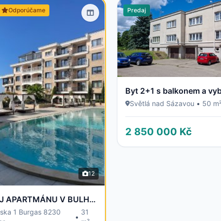
Odporúčame
Predaj
Světlá nad Sázavou
•
50 m
2 850 000 Kč
12
PRODEJ APARTMÁNU V BULHARSKU - 100 m od moře
rska 1 Burgas 8230
31
•