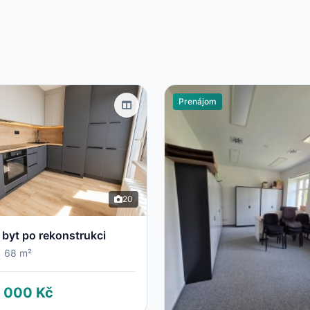
Prenájom
20
 byt po rekonstrukci
•
68 m²
 000 Kč