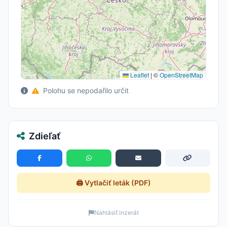
Leaflet
|
©
OpenStreetMap
Polohu se nepodařilo určit
Zdieľať
🖨️ Vytlačiť leták (PDF)
Nahlásiť inzerát