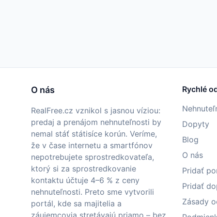
Rychlé o
O nás
Nehnuteľ
RealFree.cz vznikol s jasnou víziou:
predaj a prenájom nehnuteľnosti by
Dopyty
nemal stáť státisíce korún. Veríme,
Blog
že v čase internetu a smartfónov
O nás
nepotrebujete sprostredkovateľa,
ktorý si za sprostredkovanie
Pridať p
kontaktu účtuje 4–6 % z ceny
Pridať do
nehnuteľnosti. Preto sme vytvorili
Zásady o
portál, kde sa majitelia a
záujemcovia stretávajú priamo – bez