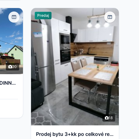
Predaj
20
PRODEJ MODERNÍHO RODINNÉHO DOMU 5+KK | 200 m² | PO KOMPLETNÍ REKONSTRUKCI | POZEMEK 700 m² | STARÉ S
18
Prodej bytu 3+kk po celkové rekonstrukci