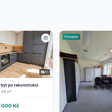
Prenájom
20
 byt po rekonstrukci
•
68 m²
 000 Kč