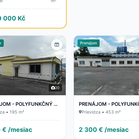
ar
m²
0 000 Kč
m
Prenájom
20
PRENÁJOM - POLYFUNKČNÝ OBJEKT / BUDOVA - NECPALSKÁ CESTA 34 E – PRIEVIDZA
dza
•
195 m²
Prievidza
•
453 m²
 € /mesiac
2 300 € /mesiac