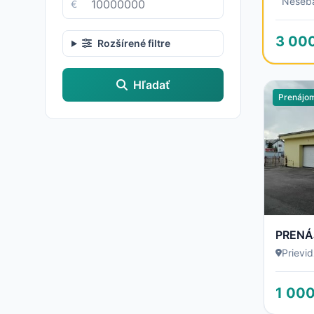
Neseb
€
3 00
Rozšírené filtre
Hľadať
Prenájo
Prievi
1 000