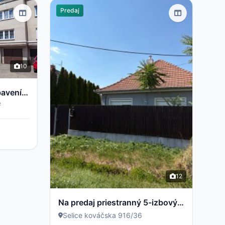
Predaj
10
Byt 2+1 s balkonem a vybavením – Světlá nad Sázavou
2
²
12
Na predaj priestranný 5-izbový rodinný dom v obci Selice pripravený stať sa vaším novým domovom
Selice kováčska 916/36