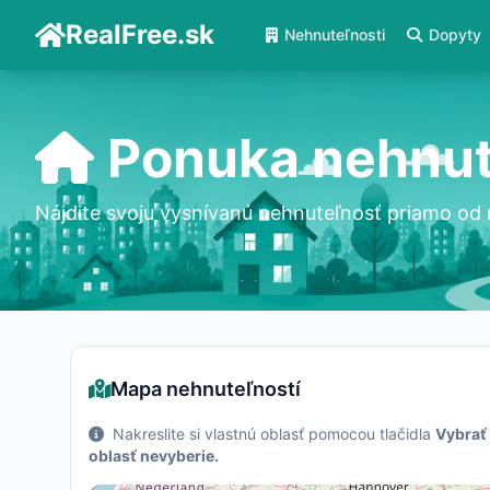
RealFree.sk
Nehnuteľnosti
Dopyty
Ponuka nehnut
Nájdite svoju vysnívanú nehnuteľnosť priamo od 
Mapa nehnuteľností
Nakreslite si vlastnú oblasť pomocou tlačidla
Vybrať
oblasť nevyberie.