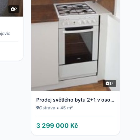
2
jovic
17
Prodej světlého bytu 2+1 v osobním vlastnictví – Ostrava, Dubina (ul. Jaroslava Misky)
Ostrava
•
45 m²
3 299 000 Kč