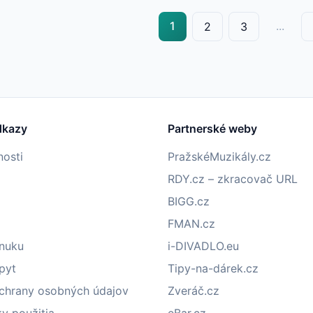
1
...
2
3
dkazy
Partnerské weby
nosti
PražskéMuzikály.cz
RDY.cz – zkracovač URL
BIGG.cz
FMAN.cz
onuku
i-DIVADLO.eu
pyt
Tipy-na-dárek.cz
chrany osobných údajov
Zveráč.cz