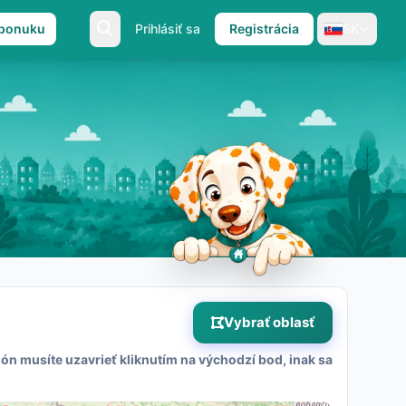
 ponuku
Prihlásiť sa
Registrácia
SK
Vybrať oblasť
ón musíte uzavrieť kliknutím na východzí bod, inak sa