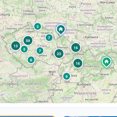
3
7
59
13
16
5
7
23
6
16
9