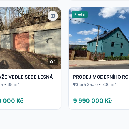
Predaj
2
ÁŽE VEDLE SEBE LESNÁ
va
•
38 m²
Staré Sedlo
•
200 m²
0 000 Kč
9 990 000 Kč