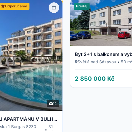
Odporúčame
Predaj
Světlá nad Sázavou
•
50 m
2 850 000 Kč
12
PRODEJ APARTMÁNU V BULHARSKU - 100 m od moře
rska 1 Burgas 8230
31
•