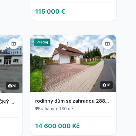
115 000 €
Predaj
18
20
rodinný dům se zahradou 2883m2
PRENÁJOM - POLYFUNKČNÝ OBJEKT / BUDOVA - NECPALSKÁ CESTA 34 B – PRIEVIDZA
Braňany
•
160 m²
14 600 000 Kč