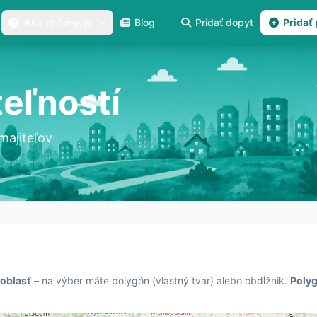
Ako to funguje
Blog
Pridať dopyt
Pridať
eľností
majiteľov
 oblasť
– na výber máte polygón (vlastný tvar) alebo obdĺžnik.
Polyg